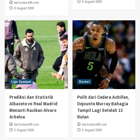
6 August 2026
beritabola99.com
6 August 2026
Liga Spanyol
Basket
Prediksi dan Statistik
Pulih dari Cedera Achilles,
Albacete vs Real Madrid:
Dejounte Murray Bahagia
Menanti Racikan Alvaro
Tampil Lagi Setelah 13
Arbeloa
Bulan
beritabola99.com
beritabola99.com
5 August 2026
5 August 2026