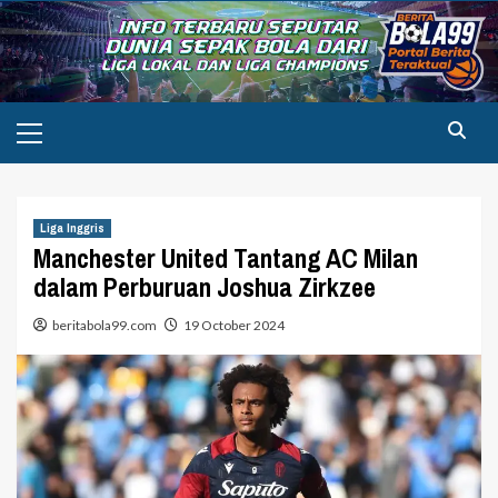
Skip
to
content
Primary
Menu
Liga Inggris
Manchester United Tantang AC Milan
dalam Perburuan Joshua Zirkzee
beritabola99.com
19 October 2024