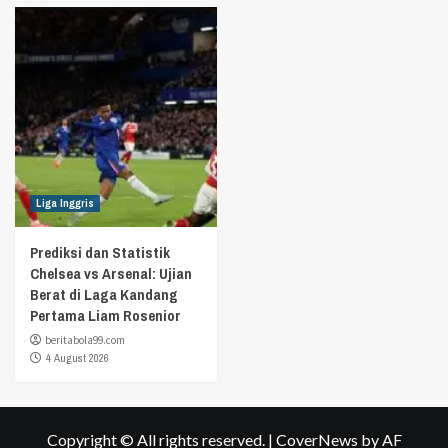
Liga Inggris
Prediksi dan Statistik
Chelsea vs Arsenal: Ujian
Berat di Laga Kandang
Pertama Liam Rosenior
beritabola99.com
4 August 2026
Copyright © All rights reserved.
|
CoverNews
by AF