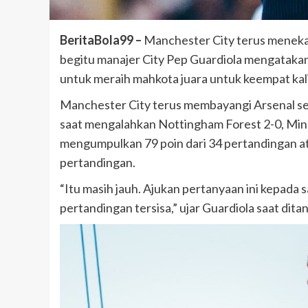
BeritaBola99 –
Manchester City terus meneka
begitu manajer City Pep Guardiola mengatakan
untuk meraih mahkota juara untuk keempat kal
Manchester City terus membayangi Arsenal set
saat mengalahkan Nottingham Forest 2-0, Mi
mengumpulkan 79 poin dari 34 pertandingan atau
pertandingan.
“Itu masih jauh. Ajukan pertanyaan ini kepada s
pertandingan tersisa,” ujar Guardiola saat dita