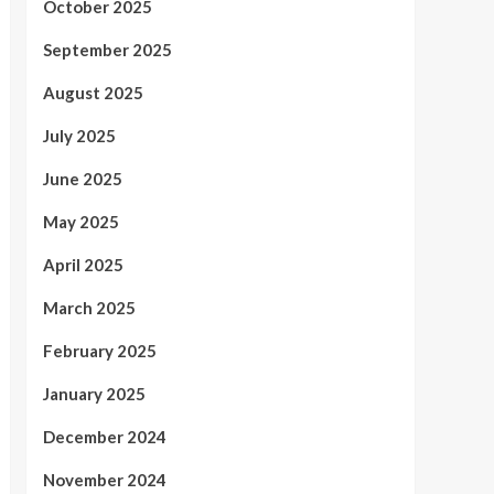
October 2025
September 2025
August 2025
July 2025
June 2025
May 2025
April 2025
March 2025
February 2025
January 2025
December 2024
November 2024