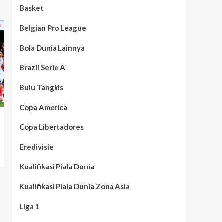
Basket
Belgian Pro League
Bola Dunia Lainnya
Brazil Serie A
Bulu Tangkis
Copa America
Copa Libertadores
Eredivisie
Kualifikasi Piala Dunia
Kualifikasi Piala Dunia Zona Asia
Liga 1