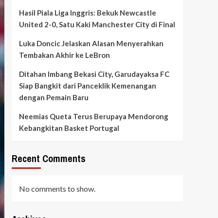
Hasil Piala Liga Inggris: Bekuk Newcastle
United 2-0, Satu Kaki Manchester City di Final
Luka Doncic Jelaskan Alasan Menyerahkan
Tembakan Akhir ke LeBron
Ditahan Imbang Bekasi City, Garudayaksa FC
Siap Bangkit dari Panceklik Kemenangan
dengan Pemain Baru
Neemias Queta Terus Berupaya Mendorong
Kebangkitan Basket Portugal
Recent Comments
No comments to show.