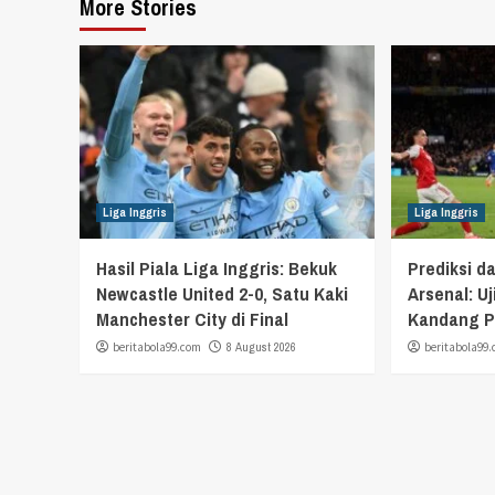
More Stories
Liga Inggris
Liga Inggris
Hasil Piala Liga Inggris: Bekuk
Prediksi d
Newcastle United 2-0, Satu Kaki
Arsenal: U
Manchester City di Final
Kandang P
beritabola99.com
8 August 2026
beritabola99