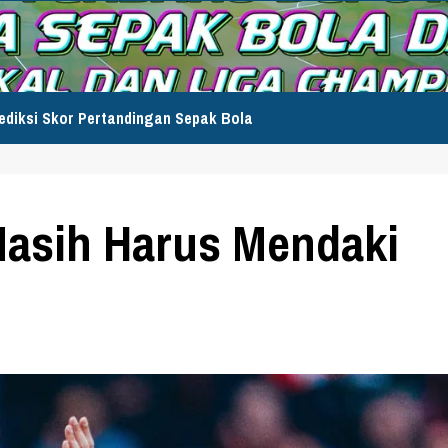
ediksi Skor Pertandingan Sepak Bola
Masih Harus Mendaki