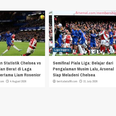
Liga Inggris
an Statistik Chelsea vs
Semifinal Piala Liga: Belajar dari
jian Berat di Laga
Pengalaman Musim Lalu, Arsenal
ertama Liam Rosenior
Siap Meladeni Chelsea
.com
4 August 2026
beritabola99.com
31 July 2026