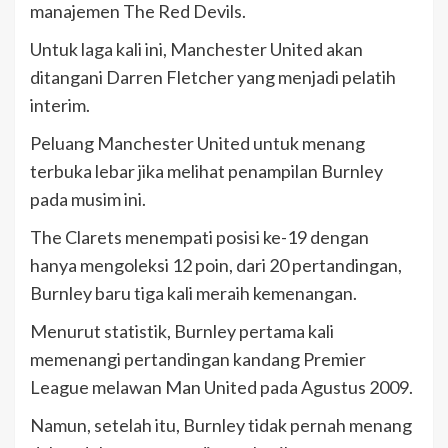
manajemen The Red Devils.
Untuk laga kali ini, Manchester United akan
ditangani Darren Fletcher yang menjadi pelatih
interim.
Peluang Manchester United untuk menang
terbuka lebar jika melihat penampilan Burnley
pada musim ini.
The Clarets menempati posisi ke-19 dengan
hanya mengoleksi 12 poin, dari 20 pertandingan,
Burnley baru tiga kali meraih kemenangan.
Menurut statistik, Burnley pertama kali
memenangi pertandingan kandang Premier
League melawan Man United pada Agustus 2009.
Namun, setelah itu, Burnley tidak pernah menang