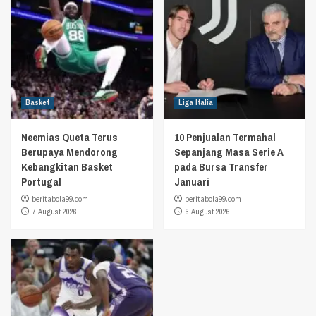
Basket
Liga Italia
Neemias Queta Terus
10 Penjualan Termahal
Berupaya Mendorong
Sepanjang Masa Serie A
Kebangkitan Basket
pada Bursa Transfer
Portugal
Januari
beritabola99.com
beritabola99.com
7 August 2026
6 August 2026