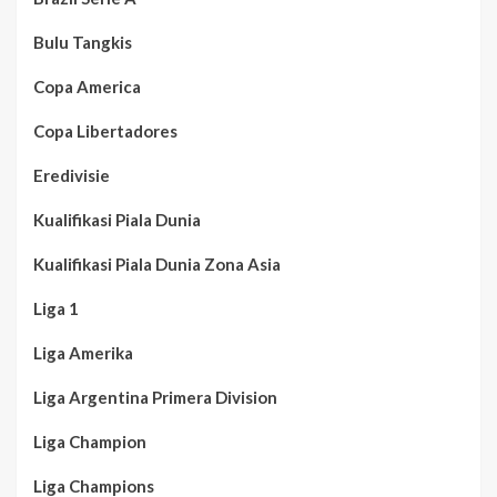
Bulu Tangkis
Copa America
Copa Libertadores
Eredivisie
Kualifikasi Piala Dunia
Kualifikasi Piala Dunia Zona Asia
Liga 1
Liga Amerika
Liga Argentina Primera Division
Liga Champion
Liga Champions