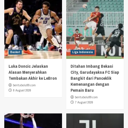
Basket
Liga Indonesia
Luka Doncic Jelaskan
Ditahan Imbang Bekasi
Alasan Menyerahkan
City, Garudayaksa FC Siap
Tembakan Akhir ke LeBron
Bangkit dari Panceklik
Kemenangan dengan
beritabola99.com
Pemain Baru
8 August 2026
beritabola99.com
7 August 2026