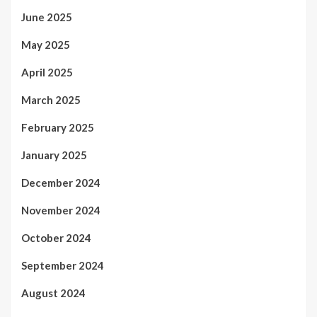
June 2025
May 2025
April 2025
March 2025
February 2025
January 2025
December 2024
November 2024
October 2024
September 2024
August 2024