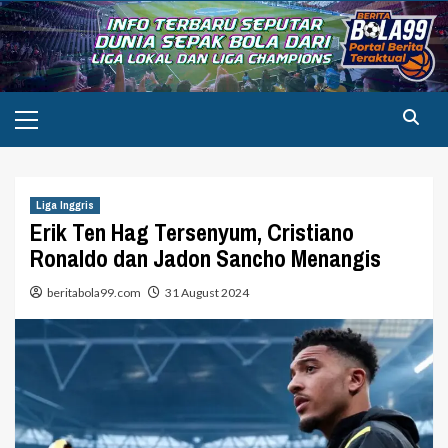
Skip
to
content
Primary
Menu
Liga Inggris
Erik Ten Hag Tersenyum, Cristiano
Ronaldo dan Jadon Sancho Menangis
beritabola99.com
31 August 2024