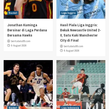
Basket
Liga Inggris
Jonathan Kuminga
Hasil Piala Liga Inggris:
Bersinar di Laga Perdana
Bekuk Newcastle United 2-
Bersama Hawks
0, Satu Kaki Manchester
City di Final
beritabola99.com
9 August 2026
beritabola99.com
8 August 2026
Basket
Liga Indonesia