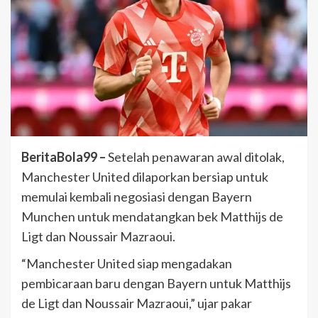
BeritaBola99 –
Setelah penawaran awal ditolak,
Manchester United dilaporkan bersiap untuk
memulai kembali negosiasi dengan Bayern
Munchen untuk mendatangkan bek Matthijs de
Ligt dan Noussair Mazraoui.
“Manchester United siap mengadakan
pembicaraan baru dengan Bayern untuk Matthijs
de Ligt dan Noussair Mazraoui,” ujar pakar