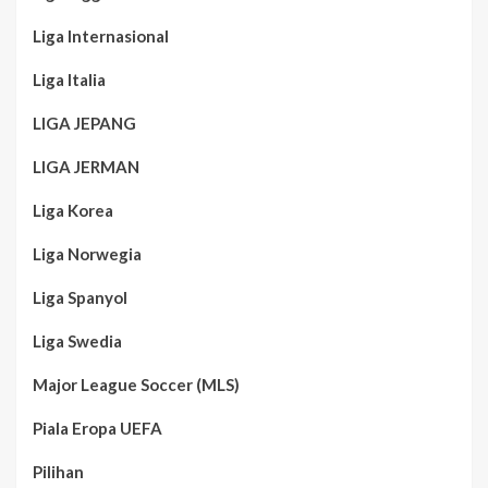
Liga Internasional
Liga Italia
LIGA JEPANG
LIGA JERMAN
Liga Korea
Liga Norwegia
Liga Spanyol
Liga Swedia
Major League Soccer (MLS)
Piala Eropa UEFA
Pilihan