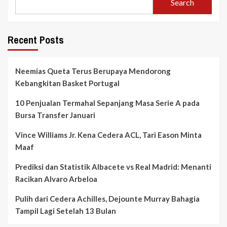
Search
Recent Posts
Neemias Queta Terus Berupaya Mendorong
Kebangkitan Basket Portugal
10 Penjualan Termahal Sepanjang Masa Serie A pada
Bursa Transfer Januari
Vince Williams Jr. Kena Cedera ACL, Tari Eason Minta
Maaf
Prediksi dan Statistik Albacete vs Real Madrid: Menanti
Racikan Alvaro Arbeloa
Pulih dari Cedera Achilles, Dejounte Murray Bahagia
Tampil Lagi Setelah 13 Bulan