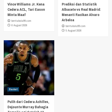
Vince Williams Jr. Kena
Prediksi dan Statistik
Cedera ACL, Tari Eason
Albacete vs Real Madrid:
Minta Maaf
Menanti Racikan Alvaro
Arbeloa
beritabola99.com
6 August 2026
beritabola99.com
5 August 2026
Basket
Pulih dari Cedera Achilles,
Dejounte Murray Bahagia