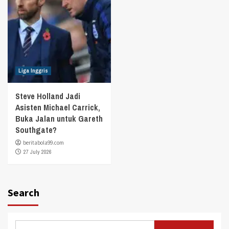
Liga Inggris
Steve Holland Jadi
Asisten Michael Carrick,
Buka Jalan untuk Gareth
Southgate?
beritabola99.com
27 July 2026
Search