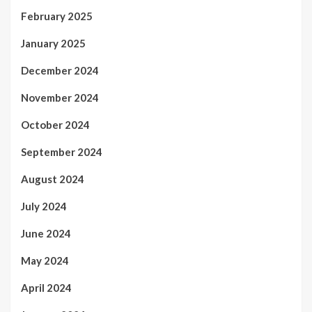
February 2025
January 2025
December 2024
November 2024
October 2024
September 2024
August 2024
July 2024
June 2024
May 2024
April 2024