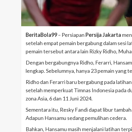
BeritaBola99
– Persiapan
Persija Jakarta
men
setelah empat pemain bergabung dalam sesi lat
pemain tersebut antara lain Rizky Ridho, Muh
Dengan bergabungnya Ridho, Ferarri, Hansamu,
lengkap. Sebelumnya, hanya 23 pemain yang terl
Ridho dan Ferarri baru bergabung pada latiha
setelah memperkuat Timnas Indonesia pada dua
zona Asia, 6 dan 11 Juni 2024.
Sementara itu, Resky Fandi dapat libur tamba
Adapun Hansamu sedang pemulihan cedera.
Bahkan, Hansamu masih menjalani latihan terpi