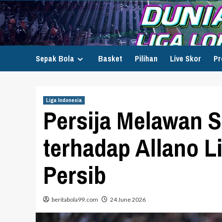
Skip
to
content
Sepak Bola
Basket
Pilihan
Live Skor
Pr
Liga Indonesia
Persija Melawan 
terhadap Allano L
Persib
beritabola99.com
24 June 2026