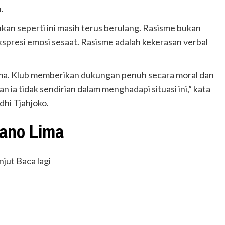
.
an seperti ini masih terus berulang. Rasisme bukan
kspresi emosi sesaat. Rasisme adalah kekerasan verbal
ima. Klub memberikan dukungan penuh secara moral dan
 ia tidak sendirian dalam menghadapi situasi ini,” kata
dhi Tjahjoko.
lano Lima
njut Baca lagi