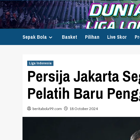
Skip
to
content
Sepak Bola
Basket
Pilihan
Live Skor
Pr
Liga Indonesia
Persija Jakarta 
Pelatih Baru Peng
beritabola99.com
18 October 2024