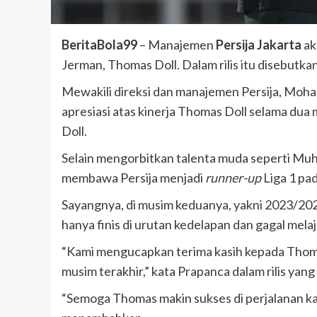
BeritaBola99
– Manajemen
Persija Jakarta
ak
Jerman, Thomas Doll. Dalam rilis itu disebutka
Mewakili direksi dan manajemen Persija, Moh
apresiasi atas kinerja Thomas Doll selama dua 
Doll.
Selain mengorbitkan talenta muda seperti M
membawa Persija menjadi
runner-up
Liga 1 pa
Sayangnya, di musim keduanya, yakni 2023/2024
hanya finis di urutan kedelapan dan gagal mela
“Kami mengucapkan terima kasih kepada Thoma
musim terakhir,” kata Prapanca dalam rilis yang
“Semoga Thomas makin sukses di perjalanan kari