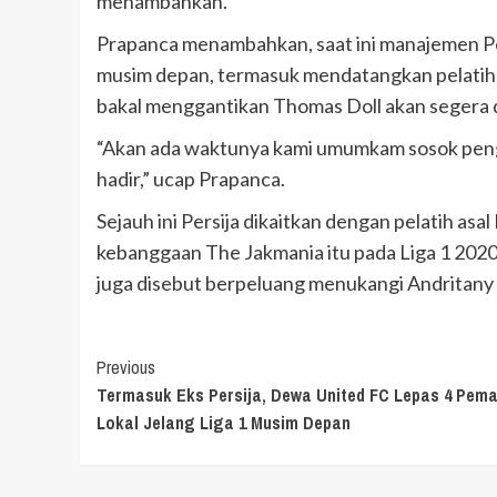
menambahkan.
Prapanca menambahkan, saat ini manajemen P
musim depan, termasuk mendatangkan pelatih
bakal menggantikan Thomas Doll akan segera 
“Akan ada waktunya kami umumkam sosok peng
hadir,” ucap Prapanca.
Sejauh ini Persija dikaitkan dengan pelatih asa
kebanggaan The Jakmania itu pada Liga 1 2020.
juga disebut berpeluang menukangi Andritan
Continue
Previous
Termasuk Eks Persija, Dewa United FC Lepas 4 Pema
Reading
Lokal Jelang Liga 1 Musim Depan