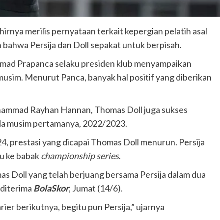
hirnya merilis pernyataan terkait kepergian pelatih asal
n bahwa Persija dan Doll sepakat untuk berpisah.
amad Prapanca selaku presiden klub menyampaikan
musim. Menurut Panca, banyak hal positif yang diberikan
uhammad Rayhan Hannan, Thomas Doll juga sukses
da musim pertamanya, 2022/2023.
, prestasi yang dicapai Thomas Doll menurun. Persija
ju ke babak
championship series
.
s Doll yang telah berjuang bersama Persija dalam dua
 diterima
BolaSkor
, Jumat (14/6).
er berikutnya, begitu pun Persija,” ujarnya