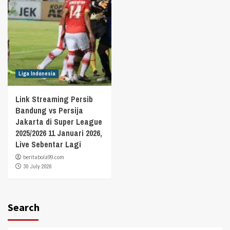
Liga Indonesia
Link Streaming Persib
Bandung vs Persija
Jakarta di Super League
2025/2026 11 Januari 2026,
Live Sebentar Lagi
beritabola99.com
30 July 2026
Search