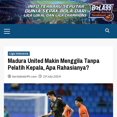
Skip
to
content
Primary
Menu
Liga Indonesia
Madura United Makin Menggila Tanpa
Pelatih Kepala, Apa Rahasianya?
beritabola99.com
29 July 2024