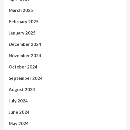
March 2025
February 2025
January 2025
December 2024
November 2024
October 2024
September 2024
August 2024
July 2024
June 2024
May 2024