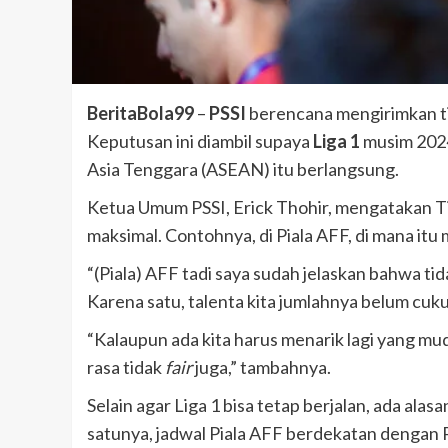
BeritaBola99
–
PSSI
berencana mengirimkan ti
Keputusan ini diambil supaya
Liga 1
musim 2024
Asia Tenggara (ASEAN) itu berlangsung.
Ketua Umum PSSI, Erick Thohir, mengatakan Tim
maksimal. Contohnya, di Piala AFF, di mana itu 
“(Piala) AFF tadi saya sudah jelaskan bahwa ti
Karena satu, talenta kita jumlahnya belum cukup
“Kalaupun ada kita harus menarik lagi yang mu
rasa tidak
fair
juga,” tambahnya.
Selain agar Liga 1 bisa tetap berjalan, ada alas
satunya, jadwal Piala AFF berdekatan dengan Pu