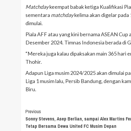
Matchday
keempat babak ketiga Kualifikasi Pi
sementara
matchday
kelima akan digelar pada
dimulai.
Piala AFF atau yang kini bernama ASEAN Cup
Desember 2024. Timnas Indonesia berada di Gr
“Mereka juga kalau dipaksakan main 365 hari en
Thohir.
Adapun Liga musim 2024/2025 akan dimulai p
Liga 1 musim lalu, Persib Bandung, dengan kam
Biru.
Continue
Previous
Sonny Stevens, Asep Berlian, sampai Alex Martins Fe
Reading
Tetap Bersama Dewa United FC Musim Depan