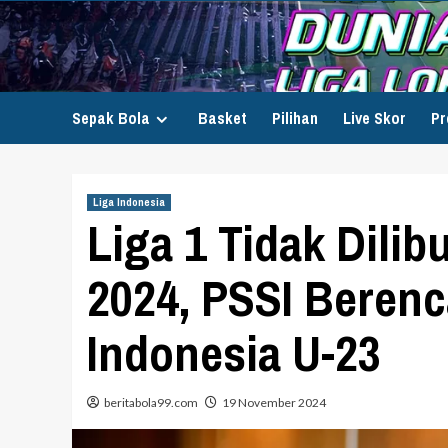
Skip
to
content
Sepak Bola
Basket
Pilihan
Live Skor
Pr
Liga Indonesia
Liga 1 Tidak Dilib
2024, PSSI Beren
Indonesia U-23
beritabola99.com
19 November 2024