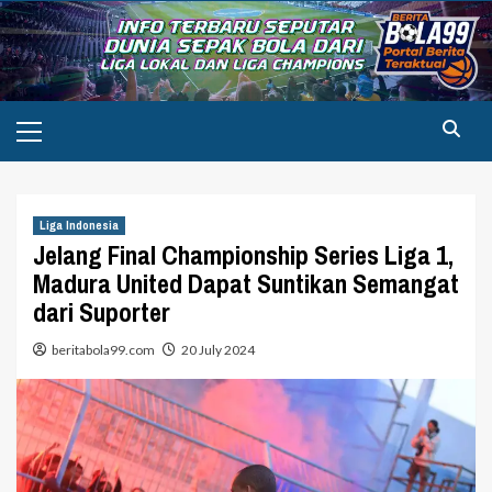
Skip
to
content
Primary
Menu
Liga Indonesia
Jelang Final Championship Series Liga 1,
Madura United Dapat Suntikan Semangat
dari Suporter
beritabola99.com
20 July 2024