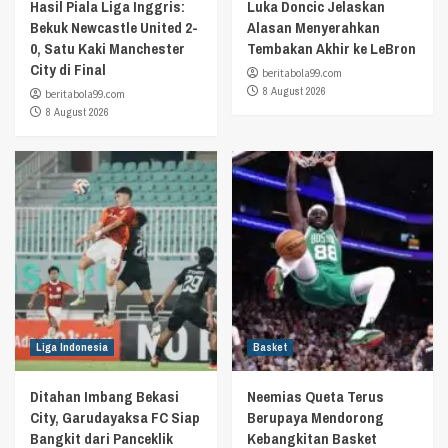
Hasil Piala Liga Inggris:
Luka Doncic Jelaskan
Bekuk Newcastle United 2-
Alasan Menyerahkan
0, Satu Kaki Manchester
Tembakan Akhir ke LeBron
City di Final
beritabola99.com
8 August 2026
beritabola99.com
8 August 2026
Liga Indonesia
Basket
Ditahan Imbang Bekasi
Neemias Queta Terus
City, Garudayaksa FC Siap
Berupaya Mendorong
Bangkit dari Panceklik
Kebangkitan Basket