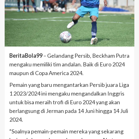
BeritaBola99
– Gelandang Persib, Beckham Putra
mengaku memiliki tim andalan. Baik di Euro 2024
maupun di Copa America 2024.
Pemain yang baru mengantarkan Persib juara Liga
1 2023/2024 ini mengaku mengandalkan Inggris
untuk bisa meraih trofi di Euro 2024 yang akan
berlangsung di Jerman pada 14 Juni hingga 14 Juli
2024.
“Soalnya pemain-pemain mereka yang sekarang