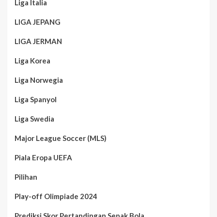
Liga Italia
LIGA JEPANG
LIGA JERMAN
Liga Korea
Liga Norwegia
Liga Spanyol
Liga Swedia
Major League Soccer (MLS)
Piala Eropa UEFA
Pilihan
Play-off Olimpiade 2024
Prediksi Skor Pertandingan Sepak Bola