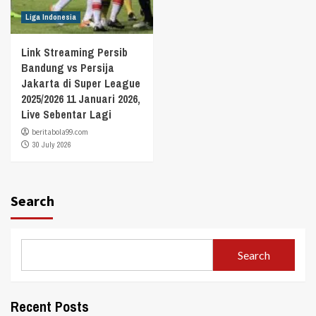
Liga Indonesia
Link Streaming Persib
Bandung vs Persija
Jakarta di Super League
2025/2026 11 Januari 2026,
Live Sebentar Lagi
beritabola99.com
30 July 2026
Search
Search
Recent Posts