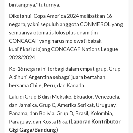
bintangnya,” tuturnya.
Diketahui, Copa America 2024 melibatkan 16
negara, yakni sepuluh anggota CONMEBOL yang
semuanya otomatis lolos plus enam tim
CONCACAF yang harus melewati babak
kualifikasi di ajang CONCACAF Nations League
2023/2024.
Ke-16 negara ini terbagi dalam empat grup. Grup
A dihuni Argentina sebagai juara bertahan,
bersama Chile, Peru, dan Kanada.
Lalu di Grup B diisi Meksiko, Ekuador, Venezuela,
dan Jamaika. Grup C, Amerika Serikat, Uruguay,
Panama, dan Bolivia. Grup D, Brasil, Kolombia,
Paraguay, dan Kosta Rika.
(Laporan Kontributor
Gigi Gaga/Bandung)