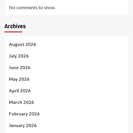
No comments to show.
Archives
August 2026
July 2026
June 2026
May 2026
April 2026
March 2026
February 2026
January 2026