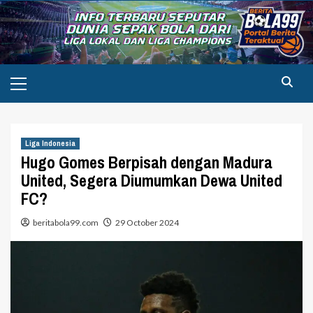
Skip
to
content
Primary
Menu
Liga Indonesia
Hugo Gomes Berpisah dengan Madura
United, Segera Diumumkan Dewa United
FC?
beritabola99.com
29 October 2024