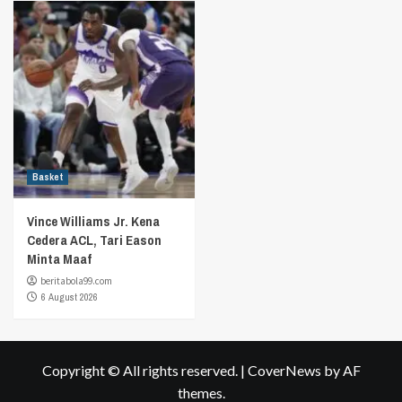
Basket
Vince Williams Jr. Kena
Cedera ACL, Tari Eason
Minta Maaf
beritabola99.com
6 August 2026
Copyright © All rights reserved.
|
CoverNews
by AF
themes.