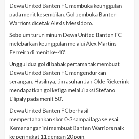
Dewa United Banten FC membuka keunggulan
pada menit kesembilan. Gol pembuka Banten
Warriors dicetak Alexis Messidoro.
Sebelum turun minum Dewa United Banten FC
melebarkan keunggulan melalui Alex Martins
Ferreira di menit ke-40′.
Unggul dua gol di babak pertama tak membuat
Dewa United Banten FC mengendurkan
serangan. Hasilnya, tim asuhan Jan Olde Riekerink
mendapatkan gol ketiga melalui aksi Stefano
Lilipaly pada menit 50′.
Dewa United Banten FC berhasil
mempertahankan skor 0-3 sampai laga selesai.
Kemenangan ini membuat Banten Warriors naik
ke peringkat 11 dengan 20 poin.