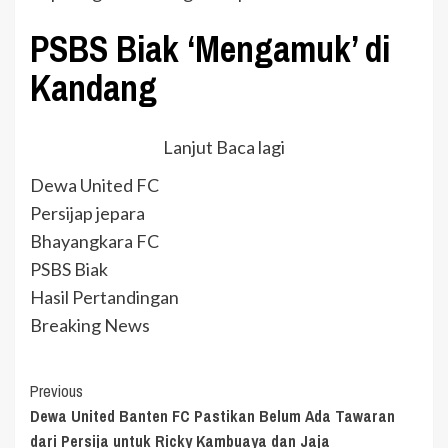
PSBS Biak ‘Mengamuk’ di
Kandang
Lanjut Baca lagi
Dewa United FC
Persijap jepara
Bhayangkara FC
PSBS Biak
Hasil Pertandingan
Breaking News
Continue
Previous
Dewa United Banten FC Pastikan Belum Ada Tawaran
Reading
dari Persija untuk Ricky Kambuaya dan Jaja