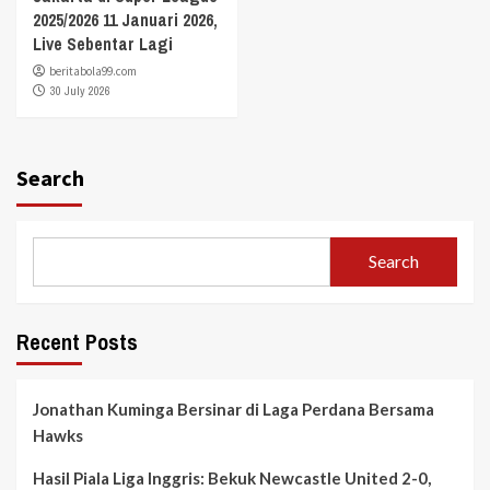
2025/2026 11 Januari 2026,
Live Sebentar Lagi
beritabola99.com
30 July 2026
Search
Search
Recent Posts
Jonathan Kuminga Bersinar di Laga Perdana Bersama
Hawks
Hasil Piala Liga Inggris: Bekuk Newcastle United 2-0,