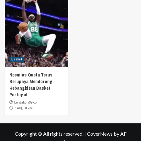
Basket
Neemias Queta Terus
Berupaya Mendorong
Kebangkitan Basket
Portugal
beritabola99.com
7 August 2026
Copyright © All rights reserved.
|
CoverNews
by AF