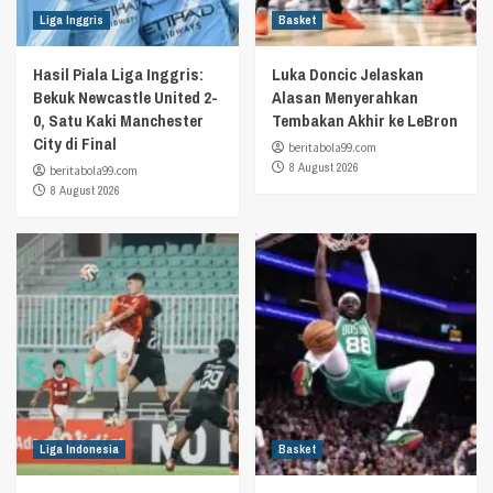
Liga Inggris
Basket
Hasil Piala Liga Inggris:
Luka Doncic Jelaskan
Bekuk Newcastle United 2-
Alasan Menyerahkan
0, Satu Kaki Manchester
Tembakan Akhir ke LeBron
City di Final
beritabola99.com
8 August 2026
beritabola99.com
8 August 2026
Liga Indonesia
Basket