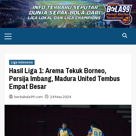
Skip
to
content
Primary
Menu
Liga Indonesia
Hasil Liga 1: Arema Tekuk Borneo,
Persija Imbang, Madura United Tembus
Empat Besar
beritabola99.com
24 May 2024