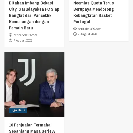
Ditahan Imbang Bekasi
Neemias Queta Terus
City, Garudayaksa FC Siap
Berupaya Mendorong
Bangkit dari Panceklik
Kebangkitan Basket
Kemenangan dengan
Portugal
Pemain Baru
beritabola99.com
7 August 2026
beritabola99.com
7 August 2026
Liga Italia
10 Penjualan Termahal
Sepanjang Masa Serie A