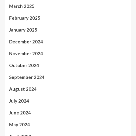
March 2025
February 2025
January 2025
December 2024
November 2024
October 2024
September 2024
August 2024
July 2024
June 2024
May 2024