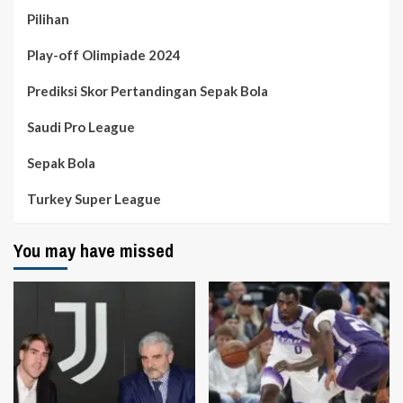
Pilihan
Play-off Olimpiade 2024
Prediksi Skor Pertandingan Sepak Bola
Saudi Pro League
Sepak Bola
Turkey Super League
You may have missed