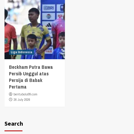
Liga Indonesia
Beckham Putra Bawa
Persib Unggul atas
Persija di Babak
Pertama
beritabola99.com
26 July 2026
Search