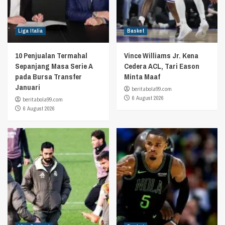
Liga Italia
Basket
10 Penjualan Termahal
Vince Williams Jr. Kena
Sepanjang Masa Serie A
Cedera ACL, Tari Eason
pada Bursa Transfer
Minta Maaf
Januari
beritabola99.com
6 August 2026
beritabola99.com
6 August 2026