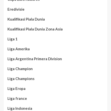
Eredivisie
Kualifikasi Piala Dunia
Kualifikasi Piala Dunia Zona Asia
Liga 1
Liga Amerika
Liga Argentina Primera Division
Liga Champion
Liga Champions
Liga Eropa
Liga france
Liga Indonesia