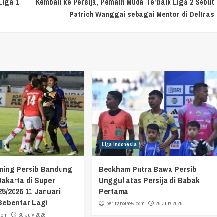
Liga 1
Kembali ke Persija, Pemain Muda Terbaik Liga 2 Sebut
Patrich Wanggai sebagai Mentor di Deltras
Liga Indonesia
aming Persib Bandung
Beckham Putra Bawa Persib
 Jakarta di Super
Unggul atas Persija di Babak
5/2026 11 Januari
Pertama
 Sebentar Lagi
beritabola99.com
26 July 2026
.com
30 July 2026