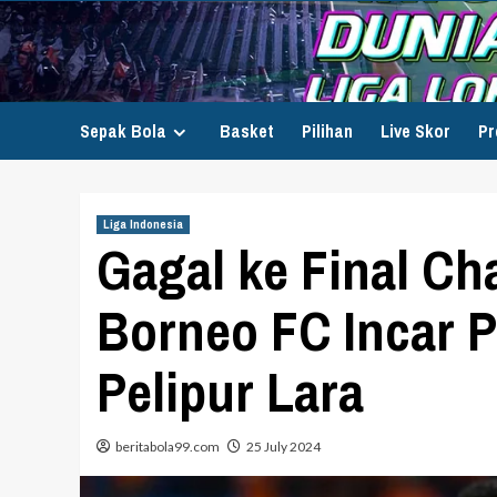
Skip
to
content
Sepak Bola
Basket
Pilihan
Live Skor
Pr
Liga Indonesia
Gagal ke Final Ch
Borneo FC Incar P
Pelipur Lara
beritabola99.com
25 July 2024