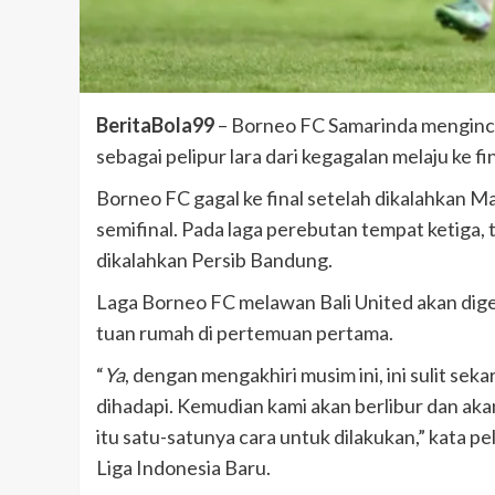
BeritaBola99
– Borneo FC Samarinda menginca
sebagai pelipur lara dari kegagalan melaju ke fin
Borneo FC gagal ke final setelah dikalahkan Ma
semifinal. Pada laga perebutan tempat ketiga, 
dikalahkan Persib Bandung.
Laga Borneo FC melawan Bali United akan digel
tuan rumah di pertemuan pertama.
“
Ya
, dengan mengakhiri musim ini, ini sulit sek
dihadapi. Kemudian kami akan berlibur dan aka
itu satu-satunya cara untuk dilakukan,” kata pe
Liga Indonesia Baru.