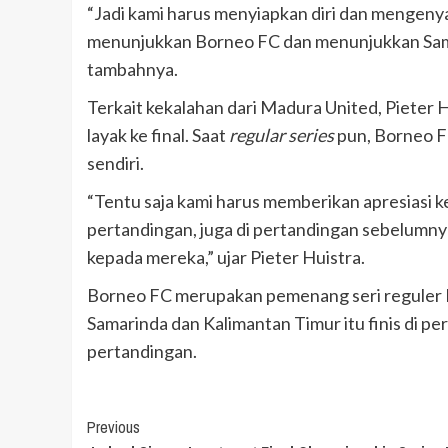
“Jadi kami harus menyiapkan diri dan mengeny
menunjukkan Borneo FC dan menunjukkan Sam
tambahnya.
Terkait kekalahan dari Madura United, Piete
layak ke final. Saat
regular series
pun, Borneo F
sendiri.
“Tentu saja kami harus memberikan apresiasi
pertandingan, juga di pertandingan sebelumnya
kepada mereka,” ujar Pieter Huistra.
Borneo FC merupakan pemenang seri reguler 
Samarinda dan Kalimantan Timur itu finis di pe
pertandingan.
Continue
Previous