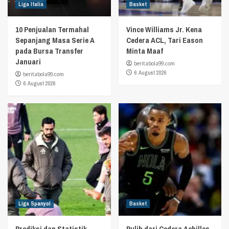
Liga Italia
Basket
10 Penjualan Termahal
Vince Williams Jr. Kena
Sepanjang Masa Serie A
Cedera ACL, Tari Eason
pada Bursa Transfer
Minta Maaf
Januari
beritabola99.com
6 August 2026
beritabola99.com
6 August 2026
Liga Spanyol
Basket
Prediksi dan Statistik
Pulih dari Cedera Achilles,