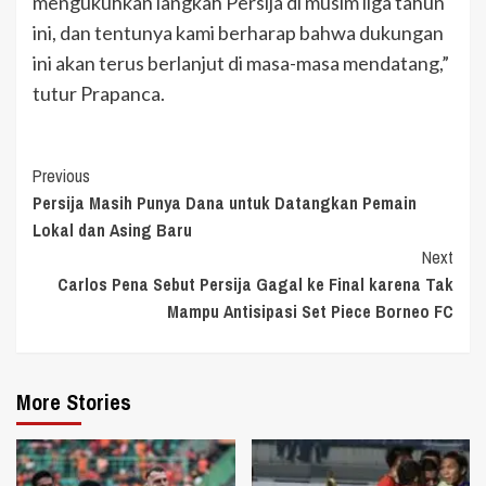
mengukuhkan langkah Persija di musim liga tahun
ini, dan tentunya kami berharap bahwa dukungan
ini akan terus berlanjut di masa-masa mendatang,”
tutur Prapanca.
Continue
Previous
Persija Masih Punya Dana untuk Datangkan Pemain
Reading
Lokal dan Asing Baru
Next
Carlos Pena Sebut Persija Gagal ke Final karena Tak
Mampu Antisipasi Set Piece Borneo FC
More Stories