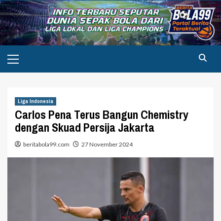
Skip
to
content
Primary
Menu
Liga Indonesia
Carlos Pena Terus Bangun Chemistry
dengan Skuad Persija Jakarta
beritabola99.com
27 November 2024