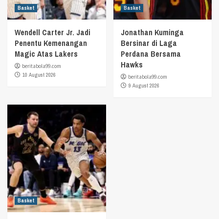
Basket
Basket
Wendell Carter Jr. Jadi
Jonathan Kuminga
Penentu Kemenangan
Bersinar di Laga
Magic Atas Lakers
Perdana Bersama
Hawks
beritabola99.com
10 August 2026
beritabola99.com
9 August 2026
Basket