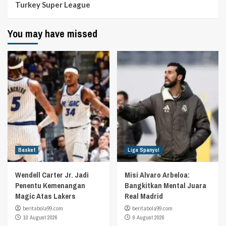
Turkey Super League
You may have missed
Basket
Liga Spanyol
Wendell Carter Jr. Jadi
Misi Alvaro Arbeloa:
Penentu Kemenangan
Bangkitkan Mental Juara
Magic Atas Lakers
Real Madrid
beritabola99.com
beritabola99.com
10 August 2026
9 August 2026