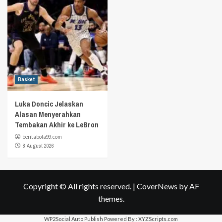
Basket
Luka Doncic Jelaskan
Alasan Menyerahkan
Tembakan Akhir ke LeBron
beritabola99.com
8 August 2026
Copyright © All rights reserved.
|
CoverNews
by AF
themes.
WP2Social Auto Publish
Powered By :
XYZScripts.com