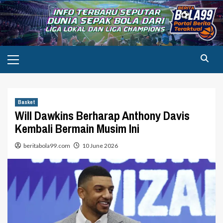
Skip
to
content
Primary
Menu
Basket
Will Dawkins Berharap Anthony Davis
Kembali Bermain Musim Ini
beritabola99.com
10 June 2026