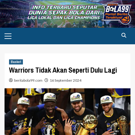
Skip
to
content
Primary
Menu
Basket
Warriors Tidak Akan Seperti Dulu Lagi
beritabola99.com
16 September 2024