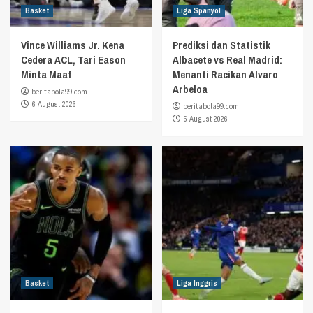
Basket
Liga Spanyol
Vince Williams Jr. Kena
Prediksi dan Statistik
Cedera ACL, Tari Eason
Albacete vs Real Madrid:
Minta Maaf
Menanti Racikan Alvaro
Arbeloa
beritabola99.com
6 August 2026
beritabola99.com
5 August 2026
Basket
Liga Inggris