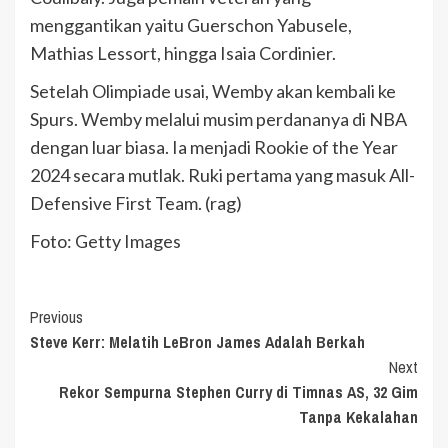
menggantikan yaitu Guerschon Yabusele,
Mathias Lessort, hingga Isaia Cordinier.
Setelah Olimpiade usai, Wemby akan kembali ke
Spurs. Wemby melalui musim perdananya di NBA
dengan luar biasa. Ia menjadi Rookie of the Year
2024 secara mutlak. Ruki pertama yang masuk All-
Defensive First Team. (rag)
Foto: Getty Images
Continue
Previous
Steve Kerr: Melatih LeBron James Adalah Berkah
Reading
Next
Rekor Sempurna Stephen Curry di Timnas AS, 32 Gim
Tanpa Kekalahan