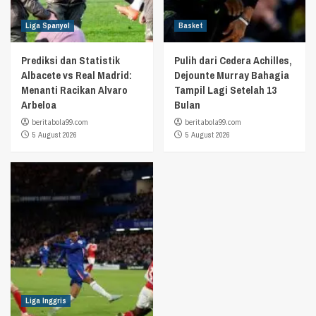
Liga Spanyol
Basket
Prediksi dan Statistik
Pulih dari Cedera Achilles,
Albacete vs Real Madrid:
Dejounte Murray Bahagia
Menanti Racikan Alvaro
Tampil Lagi Setelah 13
Arbeloa
Bulan
beritabola99.com
beritabola99.com
5 August 2026
5 August 2026
Liga Inggris