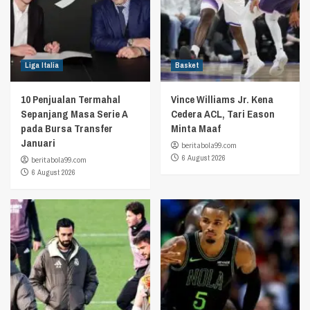
Liga Italia
Basket
10 Penjualan Termahal
Vince Williams Jr. Kena
Sepanjang Masa Serie A
Cedera ACL, Tari Eason
pada Bursa Transfer
Minta Maaf
Januari
beritabola99.com
6 August 2026
beritabola99.com
6 August 2026