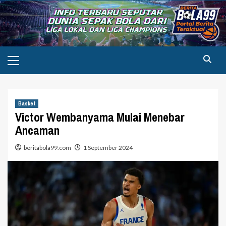
Skip
to
content
Primary
Menu
Basket
Victor Wembanyama Mulai Menebar
Ancaman
beritabola99.com
1 September 2024