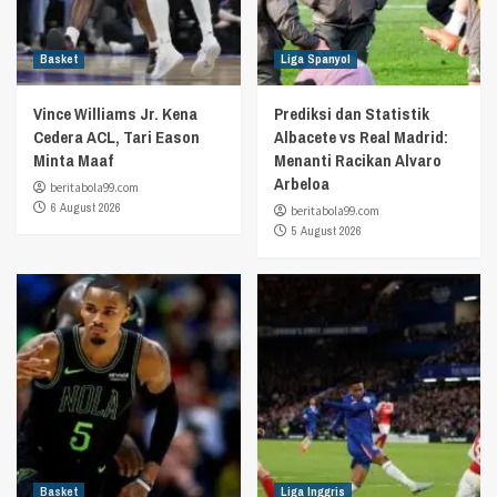
Basket
Liga Spanyol
Vince Williams Jr. Kena
Prediksi dan Statistik
Cedera ACL, Tari Eason
Albacete vs Real Madrid:
Minta Maaf
Menanti Racikan Alvaro
Arbeloa
beritabola99.com
6 August 2026
beritabola99.com
5 August 2026
Basket
Liga Inggris