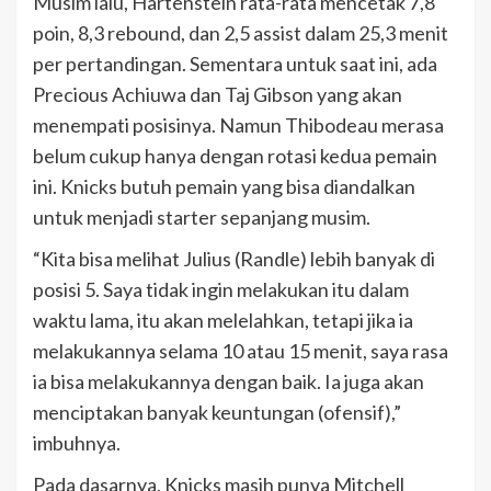
Musim lalu, Hartenstein rata-rata mencetak 7,8
poin, 8,3 rebound, dan 2,5 assist dalam 25,3 menit
per pertandingan. Sementara untuk saat ini, ada
Precious Achiuwa dan Taj Gibson yang akan
menempati posisinya. Namun Thibodeau merasa
belum cukup hanya dengan rotasi kedua pemain
ini. Knicks butuh pemain yang bisa diandalkan
untuk menjadi starter sepanjang musim.
“Kita bisa melihat Julius (Randle) lebih banyak di
posisi 5. Saya tidak ingin melakukan itu dalam
waktu lama, itu akan melelahkan, tetapi jika ia
melakukannya selama 10 atau 15 menit, saya rasa
ia bisa melakukannya dengan baik. Ia juga akan
menciptakan banyak keuntungan (ofensif),”
imbuhnya.
Pada dasarnya, Knicks masih punya Mitchell