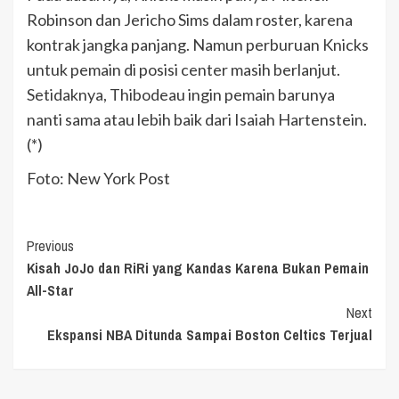
Robinson dan Jericho Sims dalam roster, karena
kontrak jangka panjang. Namun perburuan Knicks
untuk pemain di posisi center masih berlanjut.
Setidaknya, Thibodeau ingin pemain barunya
nanti sama atau lebih baik dari Isaiah Hartenstein.
(*)
Foto: New York Post
Continue
Previous
Kisah JoJo dan RiRi yang Kandas Karena Bukan Pemain
Reading
All-Star
Next
Ekspansi NBA Ditunda Sampai Boston Celtics Terjual