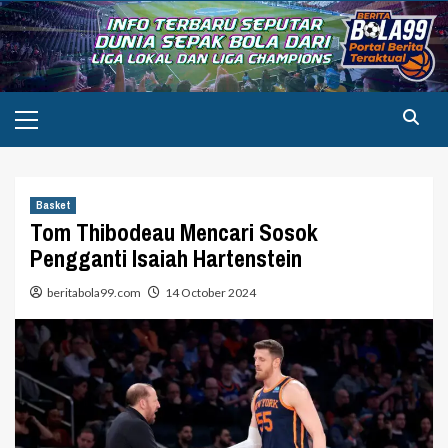
Skip
to
content
Primary
Menu
Basket
Tom Thibodeau Mencari Sosok
Pengganti Isaiah Hartenstein
beritabola99.com
14 October 2024