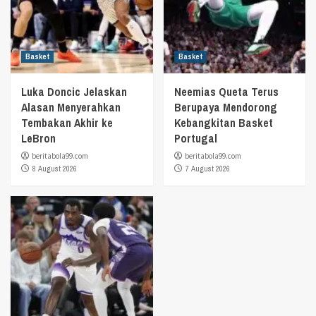
Basket
Basket
Luka Doncic Jelaskan
Neemias Queta Terus
Alasan Menyerahkan
Berupaya Mendorong
Tembakan Akhir ke
Kebangkitan Basket
LeBron
Portugal
beritabola99.com
beritabola99.com
8 August 2026
7 August 2026