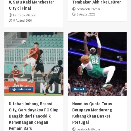
0, Satu Kaki Manchester
Tembakan Akhir ke LeBron
City di Final
beritabola99.com
8 August 2026
beritabola99.com
8 August 2026
Liga Indonesia
Basket
Ditahan Imbang Bekasi
Neemias Queta Terus
City, Garudayaksa FC Siap
Berupaya Mendorong
Bangkit dari Panceklik
Kebangkitan Basket
Kemenangan dengan
Portugal
Pemain Baru
beritabola99.com