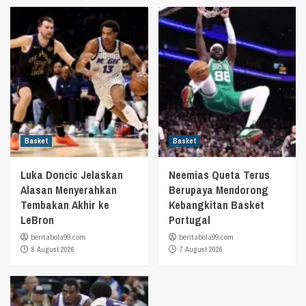
Basket
Basket
Luka Doncic Jelaskan
Neemias Queta Terus
Alasan Menyerahkan
Berupaya Mendorong
Tembakan Akhir ke
Kebangkitan Basket
LeBron
Portugal
beritabola99.com
beritabola99.com
8 August 2026
7 August 2026