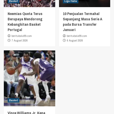
Basket
Liga Italia
Neemias Queta Terus
10 Penjualan Termahal
Berupaya Mendorong
Sepanjang Masa Serie A
Kebangkitan Basket
pada Bursa Transfer
Portugal
Januari
beritabola99.com
beritabola99.com
7 August 2026
6 August 2026
Basket
Vince Williams Jr. Kena