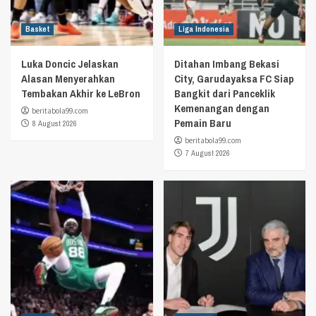
Basket
Liga Indonesia
Luka Doncic Jelaskan
Ditahan Imbang Bekasi
Alasan Menyerahkan
City, Garudayaksa FC Siap
Tembakan Akhir ke LeBron
Bangkit dari Panceklik
Kemenangan dengan
beritabola99.com
Pemain Baru
8 August 2026
beritabola99.com
7 August 2026