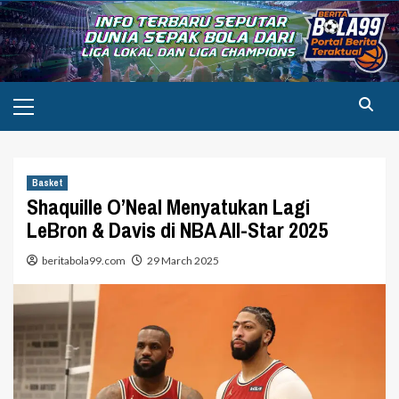
Skip
to
content
Primary
Menu
Basket
Shaquille O’Neal Menyatukan Lagi
LeBron & Davis di NBA All-Star 2025
beritabola99.com
29 March 2025