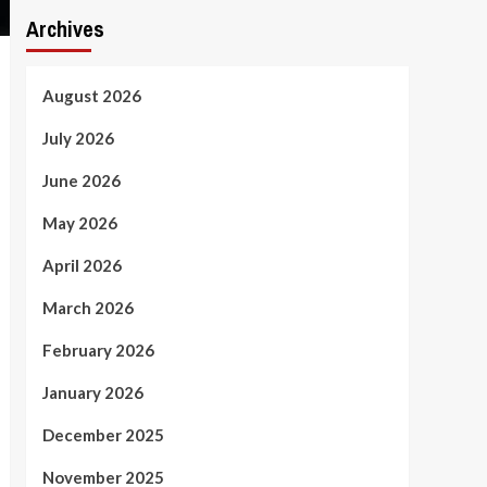
Archives
August 2026
July 2026
June 2026
May 2026
April 2026
March 2026
February 2026
January 2026
December 2025
November 2025