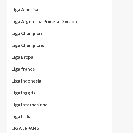
Liga Amerika
Liga Argentina Primera Division
Liga Champion
Liga Champions
Liga Eropa
Liga france
Liga Indonesia
Liga Inggris
Liga Internasional
Liga Italia
LIGA JEPANG