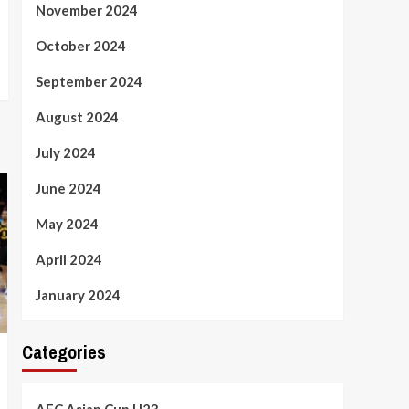
November 2024
October 2024
September 2024
August 2024
July 2024
June 2024
May 2024
April 2024
January 2024
Categories