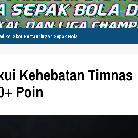
ediksi Skor Pertandingan Sepak Bola
kui Kehebatan Timnas
0+ Poin