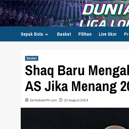
Skip
to
content
Sepak Bola
Basket
Pilihan
Live Skor
Pr
Basket
Shaq Baru Menga
AS Jika Menang 2
beritabola99.com
22 August 2024