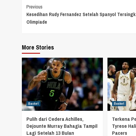
Continue
Previous
Kesedihan Rudy Fernandez Setelah Spanyol Tersingki
Reading
Olimpiade
More Stories
Basket
Basket
Pulih dari Cedera Achilles,
Terkena Pe
Dejounte Murray Bahagia Tampil
Tyrese Hal
Lagi Setelah 13 Bulan
Pacers