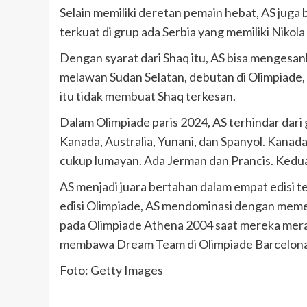
Selain memiliki deretan pemain hebat, AS ju
terkuat di grup ada Serbia yang memiliki Nikola
Dengan syarat dari Shaq itu, AS bisa mengesa
melawan Sudan Selatan, debutan di Olimpiade, 
itu tidak membuat Shaq terkesan.
Dalam Olimpiade paris 2024, AS terhindar dari 
Kanada, Australia, Yunani, dan Spanyol. Kanada
cukup lumayan. Ada Jerman dan Prancis. Kedua
AS menjadi juara bertahan dalam empat edisi t
edisi Olimpiade, AS mendominasi dengan mem
pada Olimpiade Athena 2004 saat mereka mera
membawa Dream Team di Olimpiade Barcelona 
Foto: Getty Images