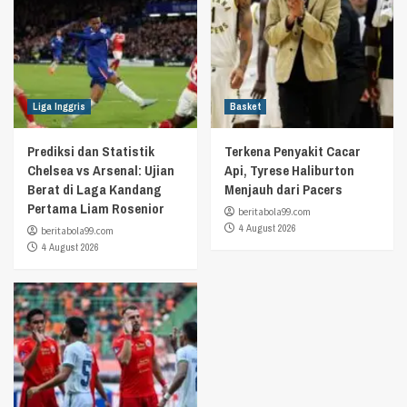
Liga Inggris
Basket
Prediksi dan Statistik
Terkena Penyakit Cacar
Chelsea vs Arsenal: Ujian
Api, Tyrese Haliburton
Berat di Laga Kandang
Menjauh dari Pacers
Pertama Liam Rosenior
beritabola99.com
4 August 2026
beritabola99.com
4 August 2026