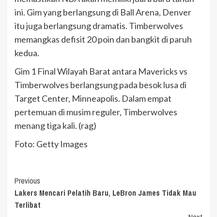
ini. Gim yang berlangsung di Ball Arena, Denver
itu juga berlangsung dramatis. Timberwolves
memangkas defisit 20 poin dan bangkit di paruh
kedua.
Gim 1 Final Wilayah Barat antara Mavericks vs
Timberwolves berlangsung pada besok lusa di
Target Center, Minneapolis. Dalam empat
pertemuan di musim reguler, Timberwolves
menang tiga kali. (rag)
Foto: Getty Images
Continue
Previous
Lakers Mencari Pelatih Baru, LeBron James Tidak Mau
Reading
Terlibat
Next