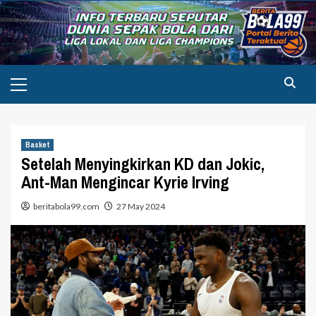
Skip
to
content
Primary
Menu
Basket
Setelah Menyingkirkan KD dan Jokic,
Ant-Man Mengincar Kyrie Irving
beritabola99.com
27 May 2024