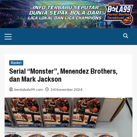
Skip
to
content
Primary
Menu
Basket
Serial “Monster”, Menendez Brothers,
dan Mark Jackson
beritabola99.com
24 November 2024