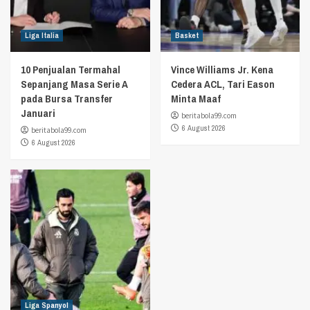
Liga Italia
Basket
10 Penjualan Termahal
Vince Williams Jr. Kena
Sepanjang Masa Serie A
Cedera ACL, Tari Eason
pada Bursa Transfer
Minta Maaf
Januari
beritabola99.com
6 August 2026
beritabola99.com
6 August 2026
Liga Spanyol