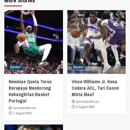
More Stories
Basket
Basket
Neemias Queta Terus
Vince Williams Jr. Kena
Berupaya Mendorong
Cedera ACL, Tari Eason
Kebangkitan Basket
Minta Maaf
Portugal
beritabola99.com
6 August 2026
beritabola99.com
7 August 2026