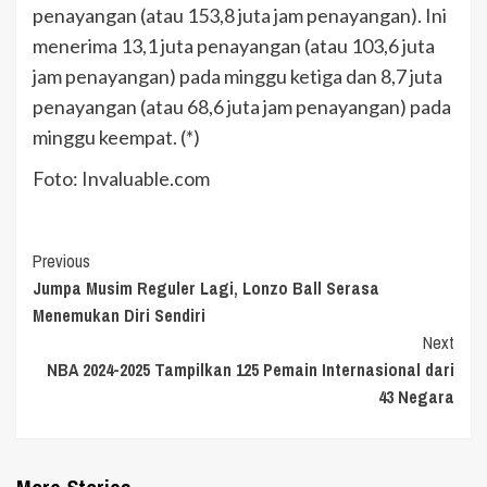
penayangan (atau 153,8 juta jam penayangan). Ini
menerima 13,1 juta penayangan (atau 103,6 juta
jam penayangan) pada minggu ketiga dan 8,7 juta
penayangan (atau 68,6 juta jam penayangan) pada
minggu keempat. (*)
Foto: Invaluable.com
Continue
Previous
Jumpa Musim Reguler Lagi, Lonzo Ball Serasa
Reading
Menemukan Diri Sendiri
Next
NBA 2024-2025 Tampilkan 125 Pemain Internasional dari
43 Negara