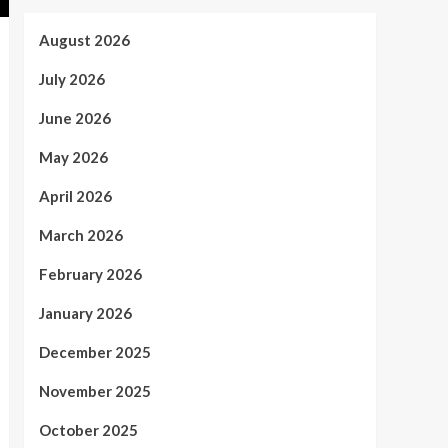
August 2026
July 2026
June 2026
May 2026
April 2026
March 2026
February 2026
January 2026
December 2025
November 2025
October 2025