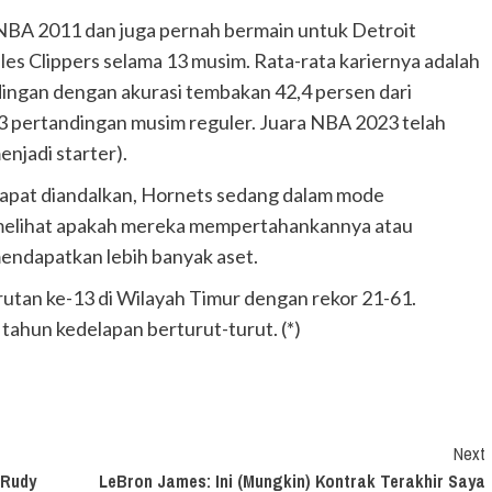
 NBA 2011 dan juga pernah bermain untuk Detroit
es Clippers selama 13 musim. Rata-rata kariernya adalah
ndingan dengan akurasi tembakan 42,4 persen dari
53 pertandingan musim reguler. Juara NBA 2023 telah
enjadi starter).
pat diandalkan, Hornets sedang dalam mode
 melihat apakah mereka mempertahankannya atau
ndapatkan lebih banyak aset.
utan ke-13 di Wilayah Timur dengan rekor 21-61.
ahun kedelapan berturut-turut. (*)
Next
-Rudy
LeBron James: Ini (Mungkin) Kontrak Terakhir Saya