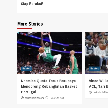
Reading
Siap Beraksi!
More Stories
Basket
Basket
Neemias Queta Terus Berupaya
Vince Will
Mendorong Kebangkitan Basket
ACL, Tari 
Portugal
beritabola99
beritabola99.com
7 August 2026