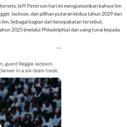
 Hornets Jeff Peterson hari ini mengumumkan bahwa tim
ggie Jackson, dan pilihan putaran kedua tahun 2029 dan
im. Sebagai bagian dari kesepakatan tersebut,
ahun 2025 (melalui Philadelphia) dan uang tunai kepada