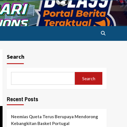
Search
Search
Recent Posts
Neemias Queta Terus Berupaya Mendorong
Kebangkitan Basket Portugal