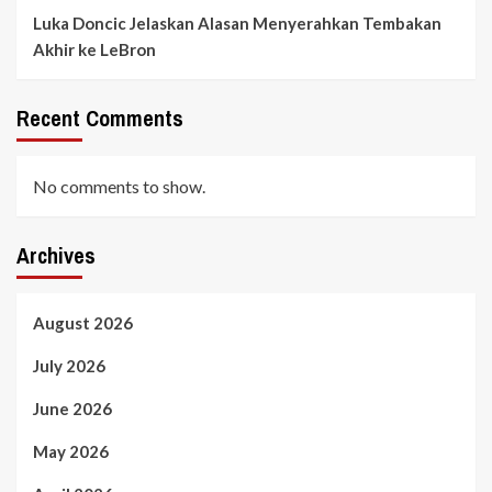
Luka Doncic Jelaskan Alasan Menyerahkan Tembakan
Akhir ke LeBron
Recent Comments
No comments to show.
Archives
August 2026
July 2026
June 2026
May 2026