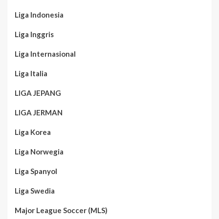
Liga Indonesia
Liga Inggris
Liga Internasional
Liga Italia
LIGA JEPANG
LIGA JERMAN
Liga Korea
Liga Norwegia
Liga Spanyol
Liga Swedia
Major League Soccer (MLS)