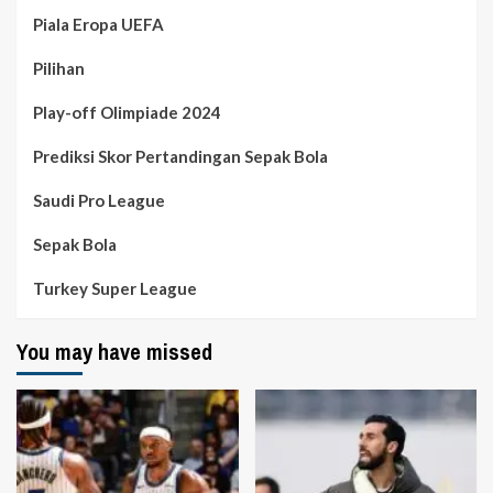
Piala Eropa UEFA
Pilihan
Play-off Olimpiade 2024
Prediksi Skor Pertandingan Sepak Bola
Saudi Pro League
Sepak Bola
Turkey Super League
You may have missed