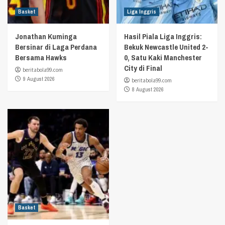
Basket
Liga Inggris
Jonathan Kuminga
Hasil Piala Liga Inggris:
Bersinar di Laga Perdana
Bekuk Newcastle United 2-
Bersama Hawks
0, Satu Kaki Manchester
City di Final
beritabola99.com
9 August 2026
beritabola99.com
8 August 2026
Basket