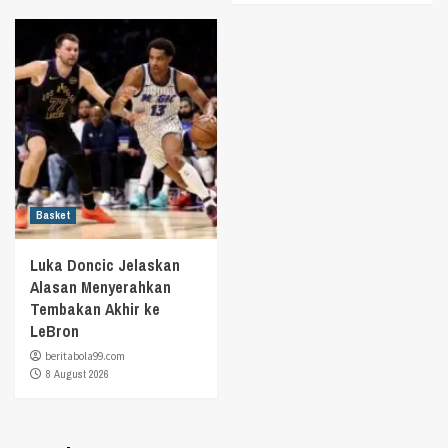
Basket
Luka Doncic Jelaskan
Alasan Menyerahkan
Tembakan Akhir ke
LeBron
beritabola99.com
8 August 2026