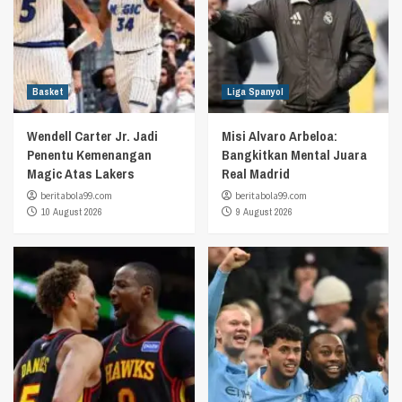
Basket
Liga Spanyol
Wendell Carter Jr. Jadi
Misi Alvaro Arbeloa:
Penentu Kemenangan
Bangkitkan Mental Juara
Magic Atas Lakers
Real Madrid
beritabola99.com
beritabola99.com
10 August 2026
9 August 2026