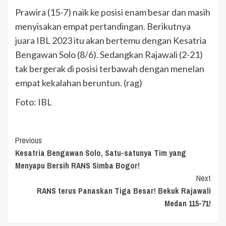
Prawira (15-7) naik ke posisi enam besar dan masih
menyisakan empat pertandingan. Berikutnya
juara IBL 2023 itu akan bertemu dengan Kesatria
Bengawan Solo (8/6). Sedangkan Rajawali (2-21)
tak bergerak di posisi terbawah dengan menelan
empat kekalahan beruntun. (rag)
Foto: IBL
Continue
Previous
Kesatria Bengawan Solo, Satu-satunya Tim yang
Reading
Menyapu Bersih RANS Simba Bogor!
Next
RANS terus Panaskan Tiga Besar! Bekuk Rajawali
Medan 115-71!