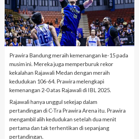
Prawira Bandung meraih kemenangan ke-15 pada
musim ini. Mereka juga memperburuk rekor
kekalahan Rajawali Medan dengan meraih
kedudukan 106-64. Prawira melengkapi
kemenangan 2-0 atas Rajawali di IBL 2025.
Rajawali hanya unggul sekejap dalam
pertandingan di C-Tra Prawira Arena itu. Prawira
mengambil alih kedudukan setelah dua menit
pertama dan tak terhentikan di sepanjang
pertandingan.