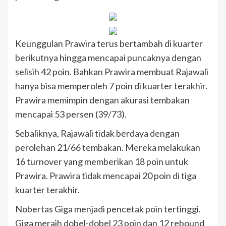
Keunggulan Prawira terus bertambah di kuarter
berikutnya hingga mencapai puncaknya dengan
selisih 42 poin. Bahkan Prawira membuat Rajawali
hanya bisa memperoleh 7 poin di kuarter terakhir.
Prawira memimpin dengan akurasi tembakan
mencapai 53 persen (39/73).
Sebaliknya, Rajawali tidak berdaya dengan
perolehan 21/66 tembakan. Mereka melakukan
16 turnover yang memberikan 18 poin untuk
Prawira. Prawira tidak mencapai 20 poin di tiga
kuarter terakhir.
Nobertas Giga menjadi pencetak poin tertinggi.
Giga meraih dobel-dobel 23 poin dan 12 rebound