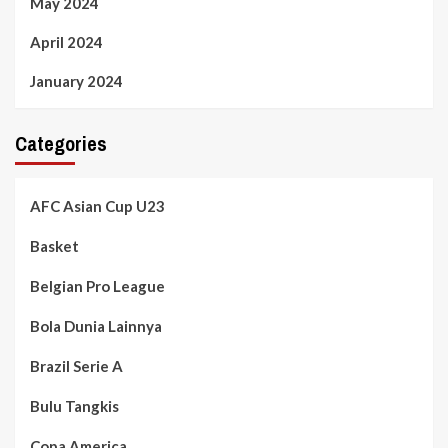
May 2024
April 2024
January 2024
Categories
AFC Asian Cup U23
Basket
Belgian Pro League
Bola Dunia Lainnya
Brazil Serie A
Bulu Tangkis
Copa America