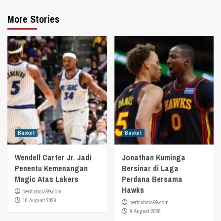
More Stories
Basket
Basket
Wendell Carter Jr. Jadi
Jonathan Kuminga
Penentu Kemenangan
Bersinar di Laga
Magic Atas Lakers
Perdana Bersama
Hawks
beritabola99.com
10 August 2026
beritabola99.com
9 August 2026