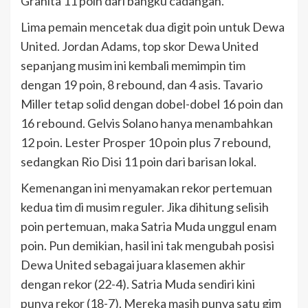
Grahita 11 poin dari bangku cadangan.
Lima pemain mencetak dua digit poin untuk Dewa
United. Jordan Adams, top skor Dewa United
sepanjang musim ini kembali memimpin tim
dengan 19 poin, 8 rebound, dan 4 asis. Tavario
Miller tetap solid dengan dobel-dobel 16 poin dan
16 rebound. Gelvis Solano hanya menambahkan
12 poin. Lester Prosper 10 poin plus 7 rebound,
sedangkan Rio Disi 11 poin dari barisan lokal.
Kemenangan ini menyamakan rekor pertemuan
kedua tim di musim reguler. Jika dihitung selisih
poin pertemuan, maka Satria Muda unggul enam
poin. Pun demikian, hasil ini tak mengubah posisi
Dewa United sebagai juara klasemen akhir
dengan rekor (22-4). Satria Muda sendiri kini
punya rekor (18-7). Mereka masih punya satu gim