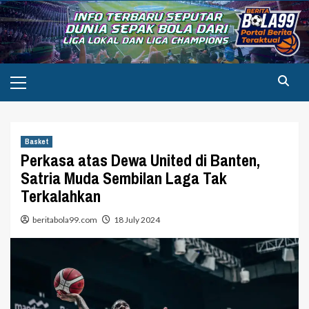
Skip
to
content
Primary
Menu
Basket
Perkasa atas Dewa United di Banten,
Satria Muda Sembilan Laga Tak
Terkalahkan
beritabola99.com
18 July 2024