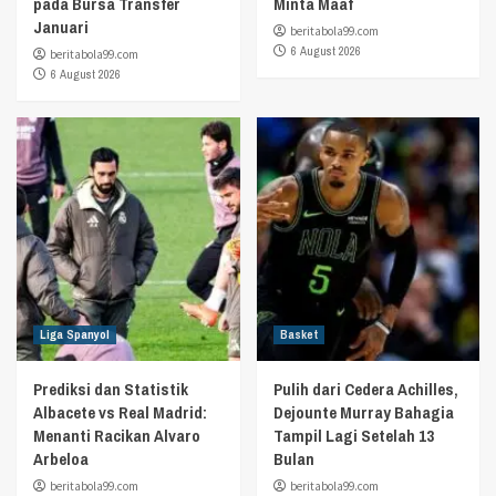
pada Bursa Transfer
Minta Maaf
Januari
beritabola99.com
6 August 2026
beritabola99.com
6 August 2026
Liga Spanyol
Basket
Prediksi dan Statistik
Pulih dari Cedera Achilles,
Albacete vs Real Madrid:
Dejounte Murray Bahagia
Menanti Racikan Alvaro
Tampil Lagi Setelah 13
Arbeloa
Bulan
beritabola99.com
beritabola99.com