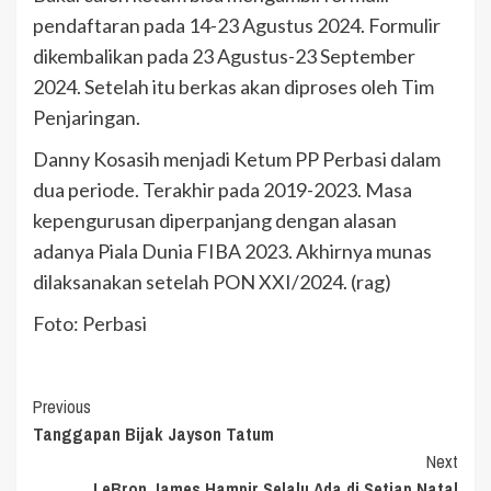
pendaftaran pada 14-23 Agustus 2024. Formulir
dikembalikan pada 23 Agustus-23 September
2024. Setelah itu berkas akan diproses oleh Tim
Penjaringan.
Danny Kosasih menjadi Ketum PP Perbasi dalam
dua periode. Terakhir pada 2019-2023. Masa
kepengurusan diperpanjang dengan alasan
adanya Piala Dunia FIBA 2023. Akhirnya munas
dilaksanakan setelah PON XXI/2024. (rag)
Foto: Perbasi
Continue
Previous
Tanggapan Bijak Jayson Tatum
Reading
Next
LeBron James Hampir Selalu Ada di Setiap Natal