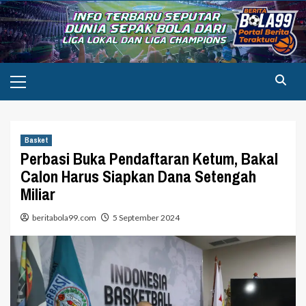
Skip
to
content
Primary
Menu
Basket
Perbasi Buka Pendaftaran Ketum, Bakal
Calon Harus Siapkan Dana Setengah
Miliar
beritabola99.com
5 September 2024