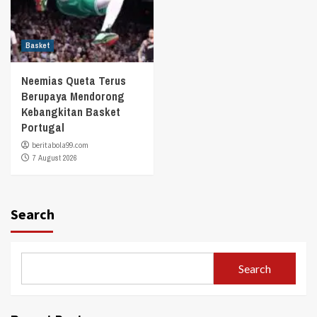
Basket
Neemias Queta Terus
Berupaya Mendorong
Kebangkitan Basket
Portugal
beritabola99.com
7 August 2026
Search
Search