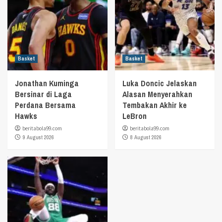
Basket
Basket
Jonathan Kuminga
Luka Doncic Jelaskan
Bersinar di Laga
Alasan Menyerahkan
Perdana Bersama
Tembakan Akhir ke
Hawks
LeBron
beritabola99.com
beritabola99.com
9 August 2026
8 August 2026