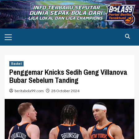
Skip
to
content
Primary
Menu
Basket
Penggemar Knicks Sedih Geng Villanova
Bubar Sebelum Tanding
beritabola99.com
28 October 2024