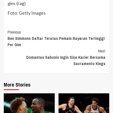
gim. (rag)
Foto: Getty Images
Continue
Previous
Ben Simmons Daftar Teratas Pemain Bayaran Tertinggi
Reading
Per Gim
Next
Domantas Sabonis Ingin Sisa Karier Bersama
Sacramento Kings
More Stories