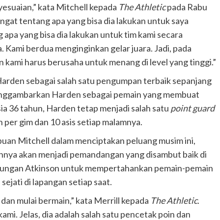
yesuaian,” kata Mitchell kepada
The Athletic
pada Rabu
gat tentang apa yang bisa dia lakukan untuk saya
apa yang bisa dia lakukan untuk tim kami secara
 Kami berdua menginginkan gelar juara. Jadi, pada
n kami harus berusaha untuk menang di level yang tinggi.”
Harden sebagai salah satu pengumpan terbaik sepanjang
menggambarkan Harden sebagai pemain yang membuat
sia 36 tahun, Harden tetap menjadi salah satu
point guard
 per gim dan 10 asis setiap malamnya.
uan Mitchell dalam menciptakan peluang musim ini,
annya akan menjadi pemandangan yang disambut baik di
derungan Atkinson untuk mempertahankan pemain-pemain
ejati di lapangan setiap saat.
i dan mulai bermain,” kata Merrill kepada
The Athletic
.
ami. Jelas, dia adalah salah satu pencetak poin dan