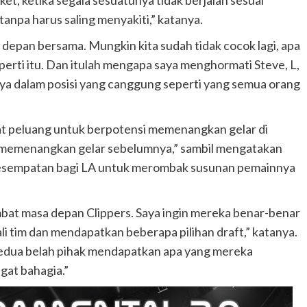
anpa harus saling menyakiti,” katanya.
depan bersama. Mungkin kita sudah tidak cocok lagi, apa
eperti itu. Dan itulah mengapa saya menghormati Steve, L,
a dalam posisi yang canggung seperti yang semua orang
t peluang untuk berpotensi memenangkan gelar di
memenangkan gelar sebelumnya,” sambil mengatakan
kesempatan bagi LA untuk merombak susunan pemainnya
mbat masa depan Clippers. Saya ingin mereka benar-benar
tim dan mendapatkan beberapa pilihan draft,” katanya.
ir kedua belah pihak mendapatkan apa yang mereka
ngat bahagia.”