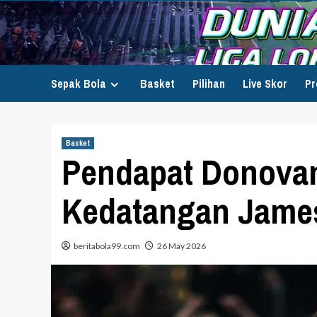
Skip
to
content
Sepak Bola
Basket
Pilihan
Live Skor
Pr
Basket
Pendapat Donovan
Kedatangan Jame
beritabola99.com
26 May 2026