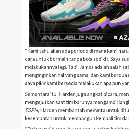
“Kami tahu akan ada periode di mana kami harus
cara untuk bermain tanpa bola sedikit. Saya 
melakukannya lagi. Tapi, James adalah salah sa
menginginkan hal yang sama, dan kami berdua 
saya pikir kami bersedia melakukan apa pun yan
Sementara itu, Harden juga angkat bicara, me
mengejutkan saat tim barunya mengambil lang
ESPN
, Harden membantah meminta untuk ditu
kesempatan untuk membangun kembali tim da
“Dalam kehidupan, bukan hanya dalam bola bask