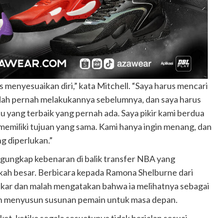
 menyesuaikan diri,” kata Mitchell. “Saya harus mencari
sudah pernah melakukannya sebelumnya, dan saya harus
tu yang terbaik yang pernah ada. Saya pikir kami berdua
memiliki tujuan yang sama. Kami hanya ingin menang, dan
g diperlukan.”
ngungkap kebenaran di balik transfer NBA yang
kah besar. Berbicara kepada Ramona Shelburne dari
kar dan malah mengatakan bahwa ia melihatnya sebagai
n menyusun susunan pemain untuk masa depan.
et, ketika segala sesuatunya tidak berjalan sesuai