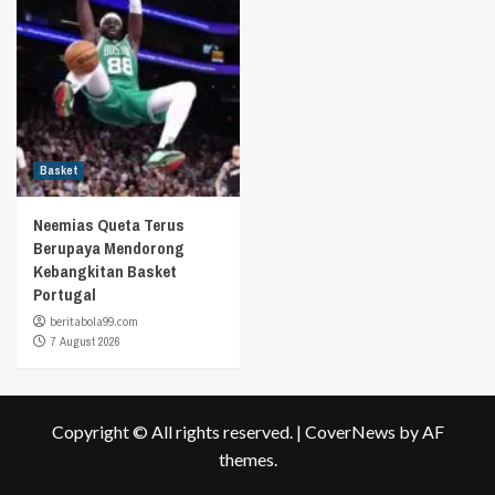
Basket
Neemias Queta Terus
Berupaya Mendorong
Kebangkitan Basket
Portugal
beritabola99.com
7 August 2026
Copyright © All rights reserved.
|
CoverNews
by AF
themes.