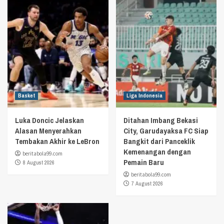
Basket
Liga Indonesia
Luka Doncic Jelaskan
Ditahan Imbang Bekasi
Alasan Menyerahkan
City, Garudayaksa FC Siap
Tembakan Akhir ke LeBron
Bangkit dari Panceklik
Kemenangan dengan
beritabola99.com
Pemain Baru
8 August 2026
beritabola99.com
7 August 2026