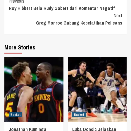
Continue
Previous
Roy Hibbert Bela Rudy Gobert dari Komentar Negatif
Reading
Next
Greg Monroe Gabung Kepelatihan Pelicans
More Stories
Basket
Basket
Jonathan Kuminga
Luka Doncic Jelaskan