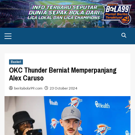
Skip
to
content
Primary
Menu
Basket
OKC Thunder Berniat Memperpanjang
Alex Caruso
beritabola99.com
23 October 2024