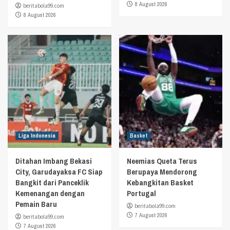
8 August 2026
beritabola99.com
8 August 2026
Liga Indonesia
Basket
Ditahan Imbang Bekasi
Neemias Queta Terus
City, Garudayaksa FC Siap
Berupaya Mendorong
Bangkit dari Panceklik
Kebangkitan Basket
Kemenangan dengan
Portugal
Pemain Baru
beritabola99.com
7 August 2026
beritabola99.com
7 August 2026