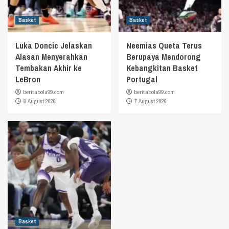
Basket
Basket
Luka Doncic Jelaskan
Neemias Queta Terus
Alasan Menyerahkan
Berupaya Mendorong
Tembakan Akhir ke
Kebangkitan Basket
LeBron
Portugal
beritabola99.com
beritabola99.com
8 August 2026
7 August 2026
Basket