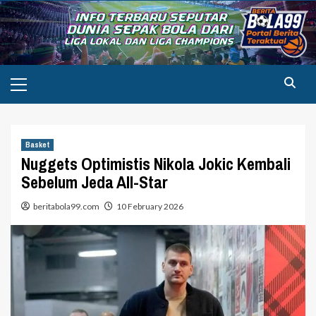
Skip
to
content
Primary
Menu
Basket
Nuggets Optimistis Nikola Jokic Kembali
Sebelum Jeda All-Star
beritabola99.com
10 February 2026