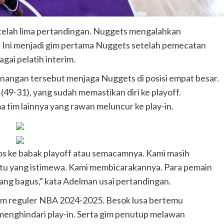
elah lima pertandingan. Nuggets mengalahkan
. Ini menjadi gim pertama Nuggets setelah pemecatan
ai pelatih interim.
nangan tersebut menjaga Nuggets di posisi empat besar.
(49-31), yang sudah memastikan diri ke playoff.
 tim lainnya yang rawan meluncur ke play-in.
olos ke babak playoff atau semacamnya. Kami masih
atu yang istimewa. Kami membicarakannya. Para pemain
ang bagus,” kata Adelman usai pertandingan.
sim reguler NBA 2024-2025. Besok lusa bertemu
 menghindari play-in. Serta gim penutup melawan