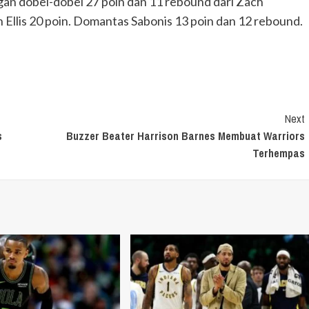
ngan dobel-dobel 27 poin dan 11 rebound dari Zach
llis 20 poin. Domantas Sabonis 13 poin dan 12 rebound.
Next
s
Buzzer Beater Harrison Barnes Membuat Warriors
Terhempas