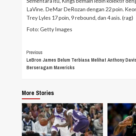
Sementara itu, Kings bemain lebih kolektif de
LaVine. DeMar DeRozan dengan 22 poin. Keon E
Trey Lyles 17 poin, 9 rebound, dan 4 asis. (rag)
Foto: Getty Images
Continue
Previous
LeBron James Belum Terbiasa Melihat Anthony Davi
Reading
Berseragam Mavericks
More Stories