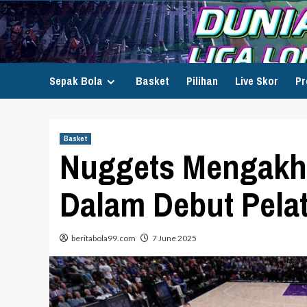
Skip
to
content
Sepak Bola
Basket
Pilihan
Live Skor
Pr
Basket
Nuggets Mengakhi
Dalam Debut Pela
beritabola99.com
7 June 2025