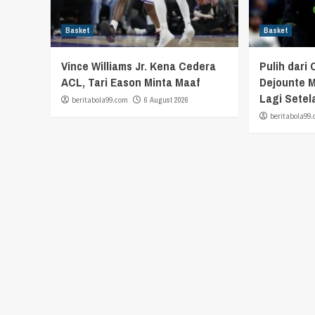
Basket
Basket
Vince Williams Jr. Kena Cedera
Pulih dari 
ACL, Tari Eason Minta Maaf
Dejounte M
Lagi Setel
beritabola99.com
6 August 2026
beritabola99