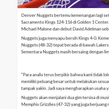
Denver Nuggets bertemu kemenangan lagi set
Sacramento Kings 124-116 di Golden 1 Center
Michael Malone dan debut David Adelman sebag
Nuggets juga menyapu bersih Kings 4-0. Keme
Nuggets (48-32) tepat berada di bawah Lakers 
Sementara Nuggets masih bersaing dengan lima
“Para analis terus berpikir bahwa kami tidak l
memiliki peluang besar untuk melakukan sesu
tampak yakin. Jadi saya mengharapkan usaha y
Nuggets akan menjalani dua gim tersisa di mu
Memphis Grizzlies (47-32) yang juga berjuang