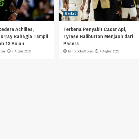
Basket
Cedera Achilles,
Terkena Penyakit Cacar Api,
urray Bahagia Tampil
Tyrese Haliburton Menjauh dari
ah 13 Bulan
Pacers
.com
5 August 2026
beritabola99.com
4 August 2026