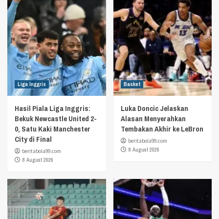
Liga Inggris
Basket
Hasil Piala Liga Inggris:
Luka Doncic Jelaskan
Bekuk Newcastle United 2-
Alasan Menyerahkan
0, Satu Kaki Manchester
Tembakan Akhir ke LeBron
City di Final
beritabola99.com
8 August 2026
beritabola99.com
8 August 2026