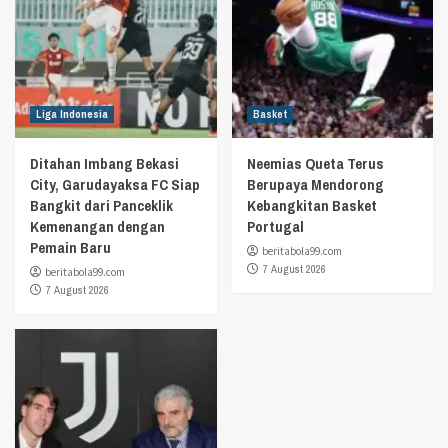
Liga Indonesia
Basket
Ditahan Imbang Bekasi
Neemias Queta Terus
City, Garudayaksa FC Siap
Berupaya Mendorong
Bangkit dari Panceklik
Kebangkitan Basket
Kemenangan dengan
Portugal
Pemain Baru
beritabola99.com
7 August 2026
beritabola99.com
7 August 2026