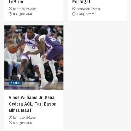
LeBron
Portugal
beritabola99.com
beritabola99.com
8 August 2026
7 August 2026
Basket
Vince Williams Jr. Kena
Cedera ACL, Tari Eason
Minta Maaf
beritabola99.com
6 August 2026