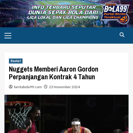
Skip
to
content
Primary
Menu
Basket
Nuggets Memberi Aaron Gordon
Perpanjangan Kontrak 4 Tahun
beritabola99.com
23 November 2024