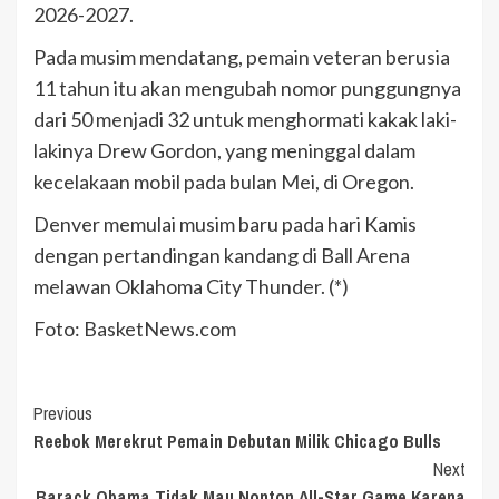
2026-2027.
Pada musim mendatang, pemain veteran berusia
11 tahun itu akan mengubah nomor punggungnya
dari 50 menjadi 32 untuk menghormati kakak laki-
lakinya Drew Gordon, yang meninggal dalam
kecelakaan mobil pada bulan Mei, di Oregon.
Denver memulai musim baru pada hari Kamis
dengan pertandingan kandang di Ball Arena
melawan Oklahoma City Thunder. (*)
Foto: BasketNews.com
Continue
Previous
Reebok Merekrut Pemain Debutan Milik Chicago Bulls
Reading
Next
Barack Obama Tidak Mau Nonton All-Star Game Karena