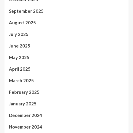
September 2025
August 2025
July 2025
June 2025
May 2025
April 2025
March 2025
February 2025
January 2025
December 2024
November 2024