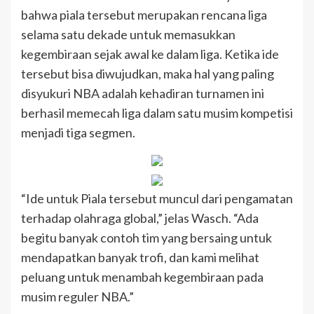
bahwa piala tersebut merupakan rencana liga
selama satu dekade untuk memasukkan
kegembiraan sejak awal ke dalam liga. Ketika ide
tersebut bisa diwujudkan, maka hal yang paling
disyukuri NBA adalah kehadiran turnamen ini
berhasil memecah liga dalam satu musim kompetisi
menjadi tiga segmen.
“Ide untuk Piala tersebut muncul dari pengamatan
terhadap olahraga global,” jelas Wasch. “Ada
begitu banyak contoh tim yang bersaing untuk
mendapatkan banyak trofi, dan kami melihat
peluang untuk menambah kegembiraan pada
musim reguler NBA.”