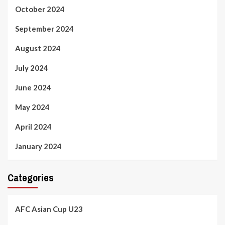
October 2024
September 2024
August 2024
July 2024
June 2024
May 2024
April 2024
January 2024
Categories
AFC Asian Cup U23