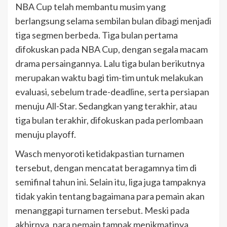
NBA Cup telah membantu musim yang
berlangsung selama sembilan bulan dibagi menjadi
tiga segmen berbeda. Tiga bulan pertama
difokuskan pada NBA Cup, dengan segala macam
drama persaingannya. Lalu tiga bulan berikutnya
merupakan waktu bagi tim-tim untuk melakukan
evaluasi, sebelum trade-deadline, serta persiapan
menuju All-Star. Sedangkan yang terakhir, atau
tiga bulan terakhir, difokuskan pada perlombaan
menuju playoff.
Wasch menyoroti ketidakpastian turnamen
tersebut, dengan mencatat beragamnya tim di
semifinal tahun ini. Selain itu, liga juga tampaknya
tidak yakin tentang bagaimana para pemain akan
menanggapi turnamen tersebut. Meski pada
akhirnya, para pemain tampak menikmatinya.