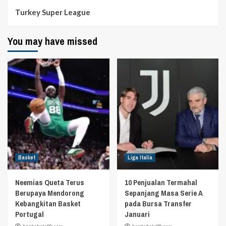
Turkey Super League
You may have missed
Basket
Liga Italia
Neemias Queta Terus
10 Penjualan Termahal
Berupaya Mendorong
Sepanjang Masa Serie A
Kebangkitan Basket
pada Bursa Transfer
Portugal
Januari