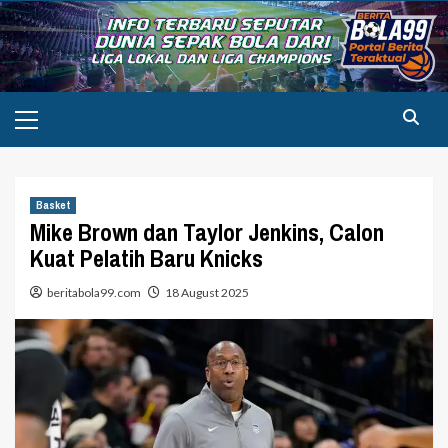
Skip
to
content
Primary
Menu
Basket
Mike Brown dan Taylor Jenkins, Calon
Kuat Pelatih Baru Knicks
beritabola99.com
18 August 2025