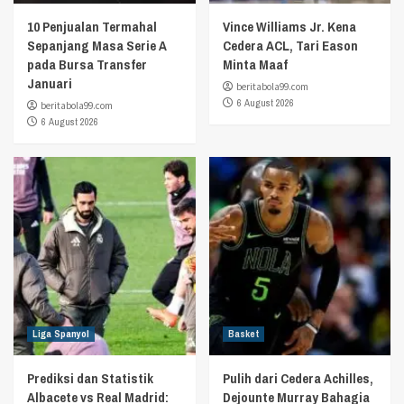
10 Penjualan Termahal
Vince Williams Jr. Kena
Sepanjang Masa Serie A
Cedera ACL, Tari Eason
pada Bursa Transfer
Minta Maaf
Januari
beritabola99.com
6 August 2026
beritabola99.com
6 August 2026
Liga Spanyol
Basket
Prediksi dan Statistik
Pulih dari Cedera Achilles,
Albacete vs Real Madrid:
Dejounte Murray Bahagia