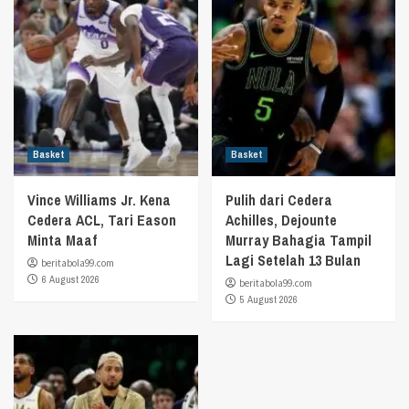
Basket
Basket
Vince Williams Jr. Kena
Pulih dari Cedera
Cedera ACL, Tari Eason
Achilles, Dejounte
Minta Maaf
Murray Bahagia Tampil
Lagi Setelah 13 Bulan
beritabola99.com
6 August 2026
beritabola99.com
5 August 2026