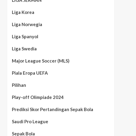
LIGA JERMAN
Liga Korea
Liga Norwegia
Liga Spanyol
Liga Swedia
Major League Soccer (MLS)
Piala Eropa UEFA
Pilihan
Play-off Olimpiade 2024
Prediksi Skor Pertandingan Sepak Bola
Saudi Pro League
Sepak Bola