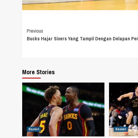
Continue
Previous
Bucks Hajar Sixers Yang Tampil Dengan Delapan Pe
Reading
More Stories
Basket
Basket