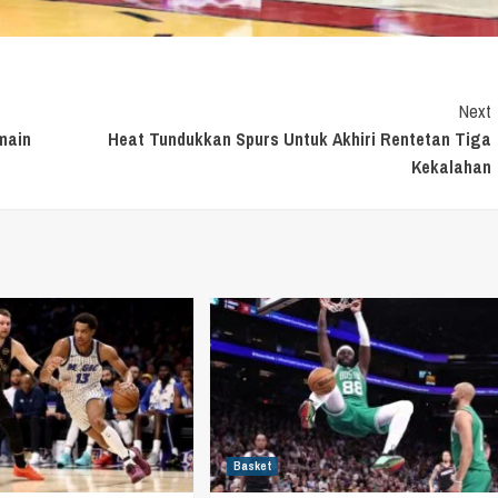
Next
main
Heat Tundukkan Spurs Untuk Akhiri Rentetan Tiga
Kekalahan
Basket