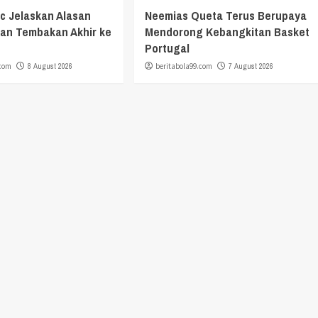
c Jelaskan Alasan
Neemias Queta Terus Berupaya
an Tembakan Akhir ke
Mendorong Kebangkitan Basket
Portugal
.com
8 August 2026
beritabola99.com
7 August 2026