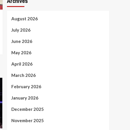
Archives
August 2026
July 2026
June 2026
May 2026
April 2026
March 2026
February 2026
January 2026
December 2025
November 2025