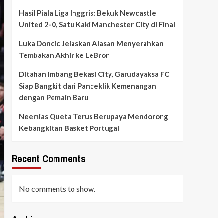
Hasil Piala Liga Inggris: Bekuk Newcastle
United 2-0, Satu Kaki Manchester City di Final
Luka Doncic Jelaskan Alasan Menyerahkan
Tembakan Akhir ke LeBron
Ditahan Imbang Bekasi City, Garudayaksa FC
Siap Bangkit dari Panceklik Kemenangan
dengan Pemain Baru
Neemias Queta Terus Berupaya Mendorong
Kebangkitan Basket Portugal
Recent Comments
No comments to show.