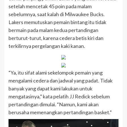
setelah mencetak 45 poin pada malam
sebelumnya, saat kalah di Milwaukee Bucks.
Lakers memutuskan pemain bintang itu tidak
bermain pada malam kedua pertandingan
berturut-turut, karena cedera betis kiri dan
terkilirnya pergelangan kaki kanan.
“Ya, itu sifat alami sekelompok pemain yang
mengalami cedera dan jadwal yang padat. Tidak
banyak yang dapat kami lakukan untuk
mengatasinya,” kata pelatih JJ Redick sebelum
pertandingan dimulai. “Namun, kami akan
berusaha memenangkan pertandingan basket.”