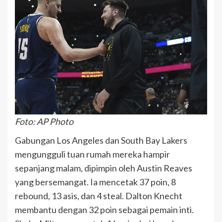
Foto: AP Photo
Gabungan Los Angeles dan South Bay Lakers
mengungguli tuan rumah mereka hampir
sepanjang malam, dipimpin oleh Austin Reaves
yang bersemangat. Ia mencetak 37 poin, 8
rebound, 13 asis, dan 4 steal. Dalton Knecht
membantu dengan 32 poin sebagai pemain inti.