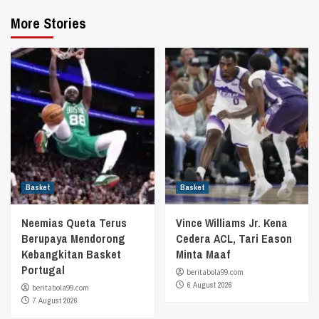
More Stories
Basket
Basket
Neemias Queta Terus
Vince Williams Jr. Kena
Berupaya Mendorong
Cedera ACL, Tari Eason
Kebangkitan Basket
Minta Maaf
Portugal
beritabola99.com
6 August 2026
beritabola99.com
7 August 2026