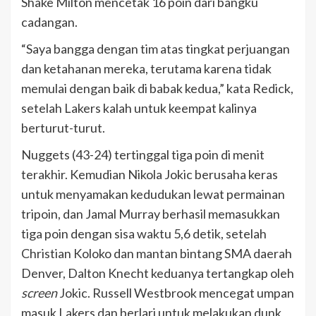
Shake Milton mencetak 16 poin dari bangku
cadangan.
“Saya bangga dengan tim atas tingkat perjuangan
dan ketahanan mereka, terutama karena tidak
memulai dengan baik di babak kedua,” kata Redick,
setelah Lakers kalah untuk keempat kalinya
berturut-turut.
Nuggets (43-24) tertinggal tiga poin di menit
terakhir. Kemudian Nikola Jokic berusaha keras
untuk menyamakan kedudukan lewat permainan
tripoin, dan Jamal Murray berhasil memasukkan
tiga poin dengan sisa waktu 5,6 detik, setelah
Christian Koloko dan mantan bintang SMA daerah
Denver, Dalton Knecht keduanya tertangkap oleh
screen
Jokic. Russell Westbrook mencegat umpan
masuk Lakers dan berlari untuk melakukan dunk