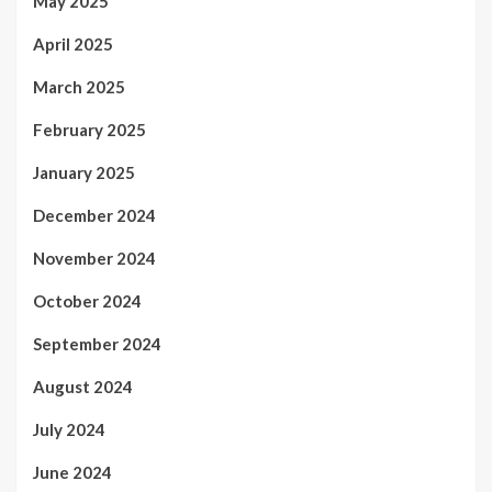
May 2025
April 2025
March 2025
February 2025
January 2025
December 2024
November 2024
October 2024
September 2024
August 2024
July 2024
June 2024