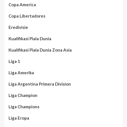
Copa America
Copa Libertadores
Eredivisie
Kualifikasi Piala Dunia
Kualifikasi Piala Dunia Zona Asia
Liga 1
Liga Amerika
Liga Argentina Primera Division
Liga Champion
Liga Champions
Liga Eropa