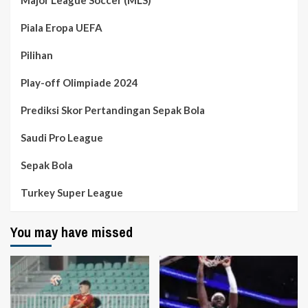
Major League Soccer (MLS)
Piala Eropa UEFA
Pilihan
Play-off Olimpiade 2024
Prediksi Skor Pertandingan Sepak Bola
Saudi Pro League
Sepak Bola
Turkey Super League
You may have missed