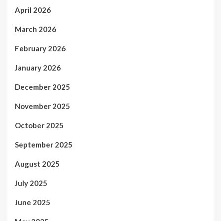
April 2026
March 2026
February 2026
January 2026
December 2025
November 2025
October 2025
September 2025
August 2025
July 2025
June 2025