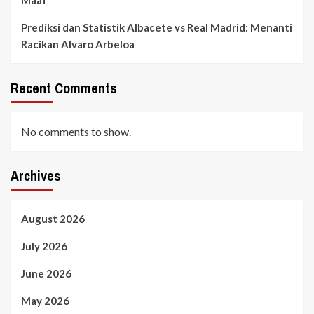
Maaf
Prediksi dan Statistik Albacete vs Real Madrid: Menanti
Racikan Alvaro Arbeloa
Recent Comments
No comments to show.
Archives
August 2026
July 2026
June 2026
May 2026