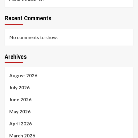
Recent Comments
No comments to show.
Archives
August 2026
July 2026
June 2026
May 2026
April 2026
March 2026