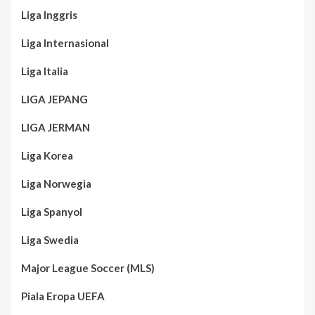
Liga Inggris
Liga Internasional
Liga Italia
LIGA JEPANG
LIGA JERMAN
Liga Korea
Liga Norwegia
Liga Spanyol
Liga Swedia
Major League Soccer (MLS)
Piala Eropa UEFA