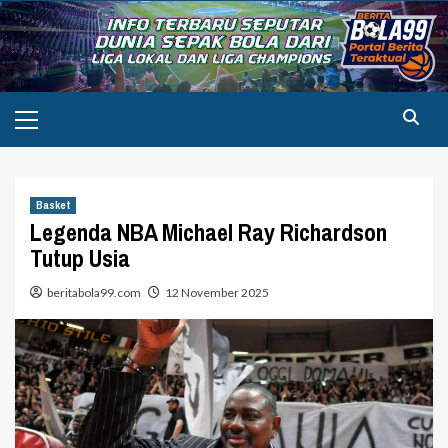
Skip
to
content
Primary
Menu
Basket
Legenda NBA Michael Ray Richardson
Tutup Usia
beritabola99.com
12 November 2025