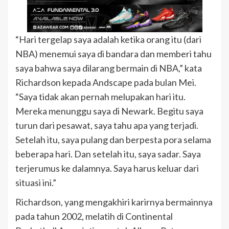
“Hari tergelap saya adalah ketika orang itu (dari
NBA) menemui saya di bandara dan memberi tahu
saya bahwa saya dilarang bermain di NBA,” kata
Richardson kepada Andscape pada bulan Mei.
“Saya tidak akan pernah melupakan hari itu.
Mereka menunggu saya di Newark. Begitu saya
turun dari pesawat, saya tahu apa yang terjadi.
Setelah itu, saya pulang dan berpesta pora selama
beberapa hari. Dan setelah itu, saya sadar. Saya
terjerumus ke dalamnya. Saya harus keluar dari
situasi ini.”
Richardson, yang mengakhiri karirnya bermainnya
pada tahun 2002, melatih di Continental