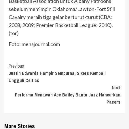
Basketball Association untuk Albany Patroons
sebelum memimpin Oklahoma/Lawton-Fort Still
Cavalry meraih tiga gelar berturut-turut (CBA:
2008, 2009; Premier Basketball League: 2010).
(tor)
Foto: mensjournal.com
Continue
Previous
Justin Edwards Hampir Sempurna, Sixers Kembali
Reading
Ungguli Celtics
Next
Performa Menawan Ace Bailey Bantu Jazz Hancurkan
Pacers
More Stories