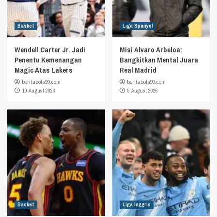
Basket
Liga Spanyol
Wendell Carter Jr. Jadi
Misi Alvaro Arbeloa:
Penentu Kemenangan
Bangkitkan Mental Juara
Magic Atas Lakers
Real Madrid
beritabola99.com
beritabola99.com
10 August 2026
9 August 2026
Basket
Liga Inggris