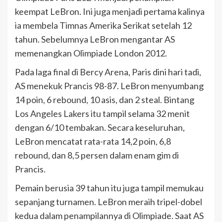
keempat LeBron. Ini juga menjadi pertama kalinya
ia membela Timnas Amerika Serikat setelah 12
tahun. Sebelumnya LeBron mengantar AS
memenangkan Olimpiade London 2012.
Pada laga final di Bercy Arena, Paris dini hari tadi,
AS menekuk Prancis 98-87. LeBron menyumbang
14 poin, 6 rebound, 10 asis, dan 2 steal. Bintang
Los Angeles Lakers itu tampil selama 32 menit
dengan 6/10 tembakan. Secara keseluruhan,
LeBron mencatat rata-rata 14,2 poin, 6,8
rebound, dan 8,5 persen dalam enam gim di
Prancis.
Pemain berusia 39 tahun itu juga tampil memukau
sepanjang turnamen. LeBron meraih tripel-dobel
kedua dalam penampilannya di Olimpiade. Saat AS