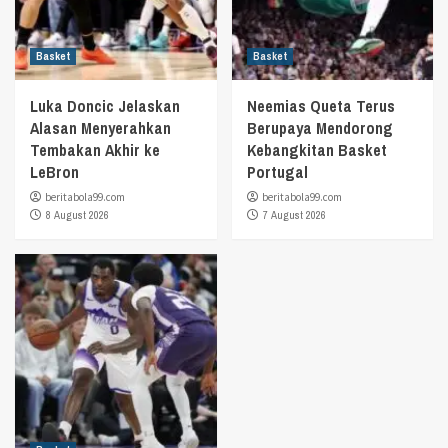
Basket
Basket
Luka Doncic Jelaskan
Neemias Queta Terus
Alasan Menyerahkan
Berupaya Mendorong
Tembakan Akhir ke
Kebangkitan Basket
LeBron
Portugal
beritabola99.com
beritabola99.com
8 August 2026
7 August 2026