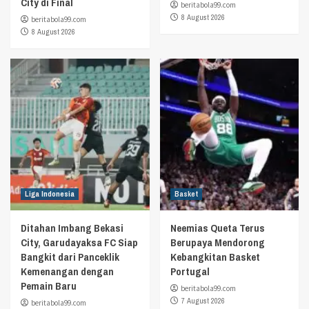
City di Final
beritabola99.com
8 August 2026
beritabola99.com
8 August 2026
Liga Indonesia
Basket
Ditahan Imbang Bekasi
Neemias Queta Terus
City, Garudayaksa FC Siap
Berupaya Mendorong
Bangkit dari Panceklik
Kebangkitan Basket
Kemenangan dengan
Portugal
Pemain Baru
beritabola99.com
7 August 2026
beritabola99.com