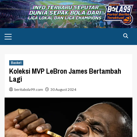
Skip
to
content
Primary
Menu
Basket
Koleksi MVP LeBron James Bertambah
Lagi
beritabola99.com
30 August 2024