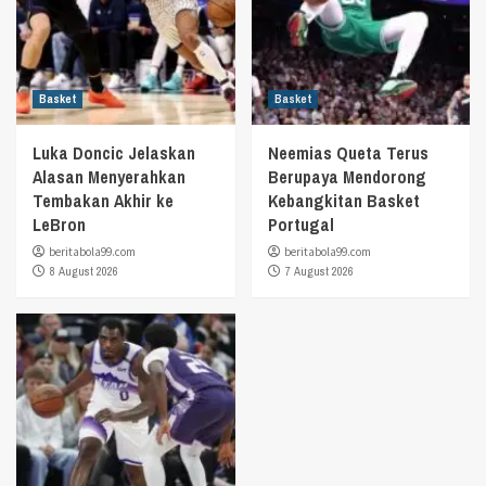
Basket
Basket
Luka Doncic Jelaskan
Neemias Queta Terus
Alasan Menyerahkan
Berupaya Mendorong
Tembakan Akhir ke
Kebangkitan Basket
LeBron
Portugal
beritabola99.com
beritabola99.com
8 August 2026
7 August 2026