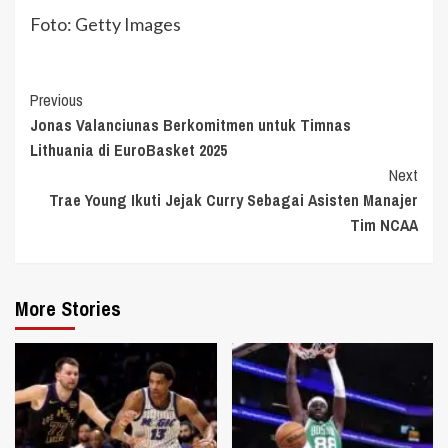
Foto: Getty Images
Continue
Previous
Jonas Valanciunas Berkomitmen untuk Timnas
Reading
Lithuania di EuroBasket 2025
Next
Trae Young Ikuti Jejak Curry Sebagai Asisten Manajer
Tim NCAA
More Stories