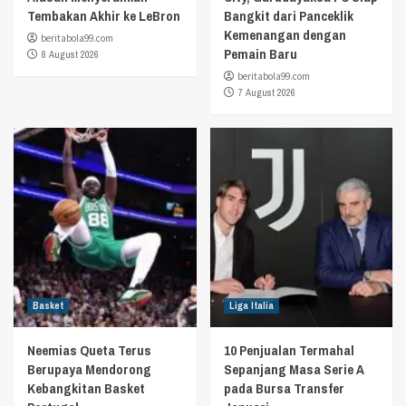
Tembakan Akhir ke LeBron
Bangkit dari Panceklik
Kemenangan dengan
beritabola99.com
Pemain Baru
8 August 2026
beritabola99.com
7 August 2026
Basket
Liga Italia
Neemias Queta Terus
10 Penjualan Termahal
Berupaya Mendorong
Sepanjang Masa Serie A
Kebangkitan Basket
pada Bursa Transfer