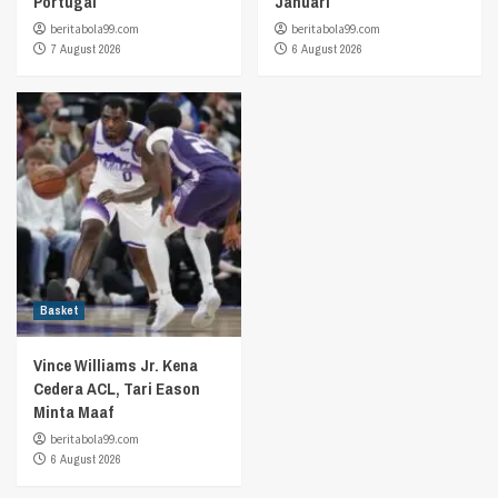
Portugal
Januari
beritabola99.com
beritabola99.com
7 August 2026
6 August 2026
Basket
Vince Williams Jr. Kena
Cedera ACL, Tari Eason
Minta Maaf
beritabola99.com
6 August 2026