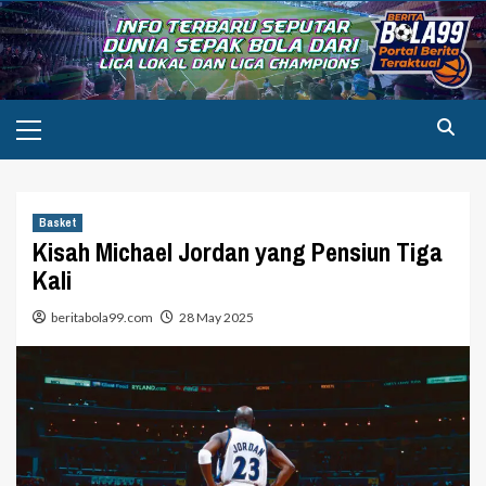
Skip
to
content
Primary
Menu
Basket
Kisah Michael Jordan yang Pensiun Tiga
Kali
beritabola99.com
28 May 2025