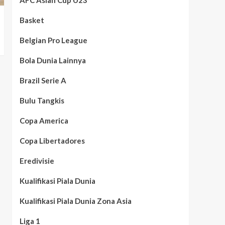
AFC Asian Cup U23
Basket
Belgian Pro League
Bola Dunia Lainnya
Brazil Serie A
Bulu Tangkis
Copa America
Copa Libertadores
Eredivisie
Kualifikasi Piala Dunia
Kualifikasi Piala Dunia Zona Asia
Liga 1