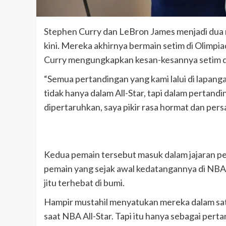
Stephen Curry dan LeBron James menjadi dua 
kini. Mereka akhirnya bermain setim di Olimp
Curry mengungkapkan kesan-kesannya setim 
“Semua pertandingan yang kami lalui di lapanga
tidak hanya dalam All-Star, tapi dalam pertand
dipertaruhkan, saya pikir rasa hormat dan pers
Kedua pemain tersebut masuk dalam jajaran p
pemain yang sejak awal kedatangannya di NBA
jitu terhebat di bumi.
Hampir mustahil menyatukan mereka dalam sat
saat NBA All-Star. Tapi itu hanya sebagai pert