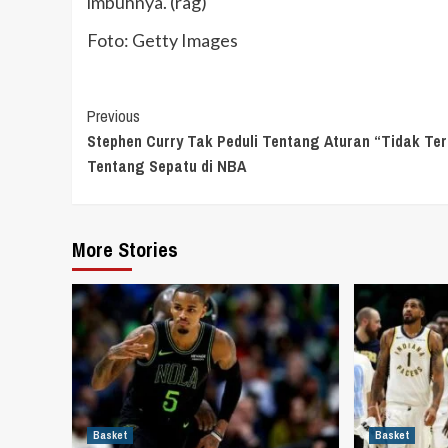
imbuhnya. (rag)
Foto: Getty Images
Continue
Previous
Stephen Curry Tak Peduli Tentang Aturan “Tidak Tert
Reading
Tentang Sepatu di NBA
More Stories
Basket
Basket