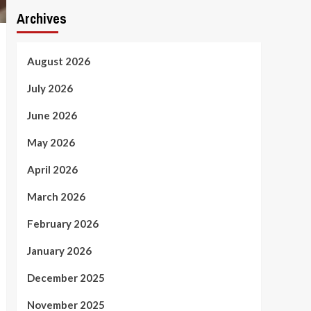
Archives
August 2026
July 2026
June 2026
May 2026
April 2026
March 2026
February 2026
January 2026
December 2025
November 2025