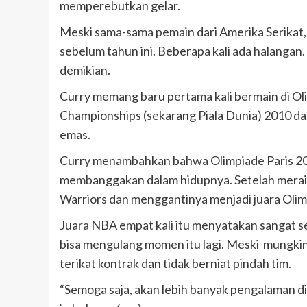
memperebutkan gelar.
Meski sama-sama pemain dari Amerika Serikat, m
sebelum tahun ini. Beberapa kali ada halangan
demikian.
Curry memang baru pertama kali bermain di Oli
Championships (sekarang Piala Dunia) 2010 d
emas.
Curry menambahkan bahwa Olimpiade Paris 202
membanggakan dalam hidupnya. Setelah merai
Warriors dan menggantinya menjadi juara Olim
Juara NBA empat kali itu menyatakan sangat 
bisa mengulang momen itu lagi. Meski mungki
terikat kontrak dan tidak berniat pindah tim.
“Semoga saja, akan lebih banyak pengalaman d