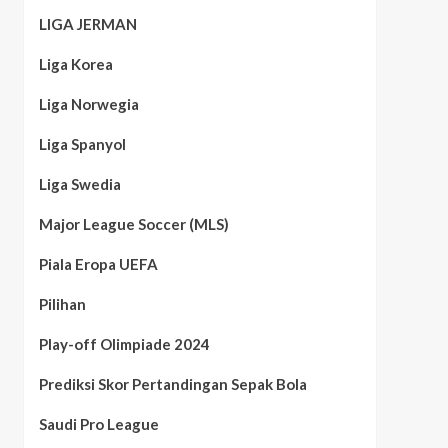
LIGA JERMAN
Liga Korea
Liga Norwegia
Liga Spanyol
Liga Swedia
Major League Soccer (MLS)
Piala Eropa UEFA
Pilihan
Play-off Olimpiade 2024
Prediksi Skor Pertandingan Sepak Bola
Saudi Pro League