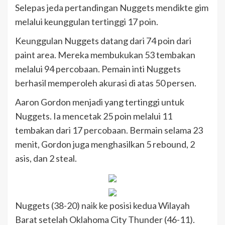
Selepas jeda pertandingan Nuggets mendikte gim
melalui keunggulan tertinggi 17 poin.
Keunggulan Nuggets datang dari 74 poin dari
paint area. Mereka membukukan 53 tembakan
melalui 94 percobaan. Pemain inti Nuggets
berhasil memperoleh akurasi di atas 50 persen.
Aaron Gordon menjadi yang tertinggi untuk
Nuggets. Ia mencetak 25 poin melalui 11
tembakan dari 17 percobaan. Bermain selama 23
menit, Gordon juga menghasilkan 5 rebound, 2
asis, dan 2 steal.
Nuggets (38-20) naik ke posisi kedua Wilayah
Barat setelah Oklahoma City Thunder (46-11).