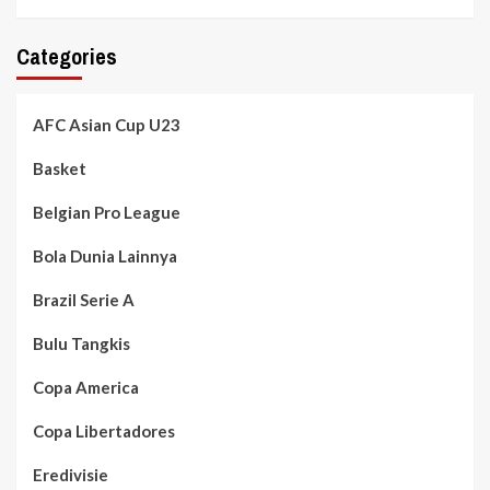
Categories
AFC Asian Cup U23
Basket
Belgian Pro League
Bola Dunia Lainnya
Brazil Serie A
Bulu Tangkis
Copa America
Copa Libertadores
Eredivisie