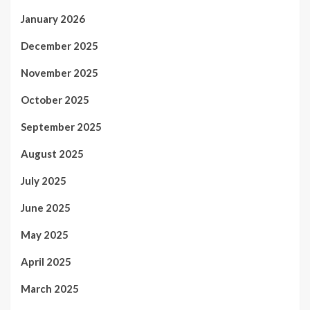
January 2026
December 2025
November 2025
October 2025
September 2025
August 2025
July 2025
June 2025
May 2025
April 2025
March 2025