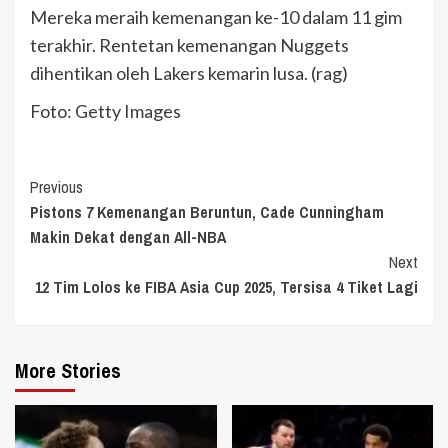
Mereka meraih kemenangan ke-10 dalam 11 gim
terakhir. Rentetan kemenangan Nuggets
dihentikan oleh Lakers kemarin lusa. (rag)
Foto: Getty Images
Continue
Previous
Pistons 7 Kemenangan Beruntun, Cade Cunningham
Reading
Makin Dekat dengan All-NBA
Next
12 Tim Lolos ke FIBA Asia Cup 2025, Tersisa 4 Tiket Lagi
More Stories