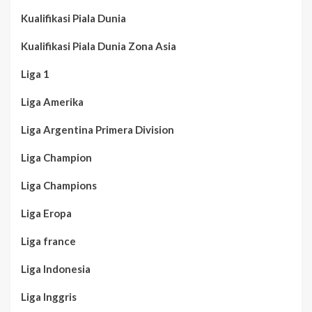
Kualifikasi Piala Dunia
Kualifikasi Piala Dunia Zona Asia
Liga 1
Liga Amerika
Liga Argentina Primera Division
Liga Champion
Liga Champions
Liga Eropa
Liga france
Liga Indonesia
Liga Inggris