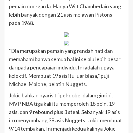
pemain non-garda. Hanya Wilt Chamberlain yang
lebih banyak dengan 21 asis melawan Pistons
pada 1968.
“Dia merupakan pemain yang rendah hati dan
memahami bahwa semua hal ini selalu lebih besar
daripada pencapaian individu. Ini adalah upaya
kolektif. Membuat 19 asis itu luar biasa,” puji
Michael Malone, pelatih Nuggets.
Jokic bahkan nyaris tripel-dobel dalam gim ini.
MVP NBA tiga kali itu memperoleh 18 poin, 19
asis, dan 9 rebound plus 3 steal. Sebanyak 19 asis
itu menyumbang 39 asis Nuggets. Jokic membuat
9/14 tembakan. Ini menjadi kedua kalinya Jokic