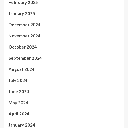
February 2025
January 2025
December 2024
November 2024
October 2024
September 2024
August 2024
July 2024
June 2024
May 2024
April 2024
January 2024