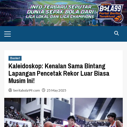
Skip
to
content
Primary
Menu
Basket
Kaleidoskop: Kenalan Sama Bintang
Lapangan Pencetak Rekor Luar Biasa
Musim Ini!
beritabola99.com
25 May 2025