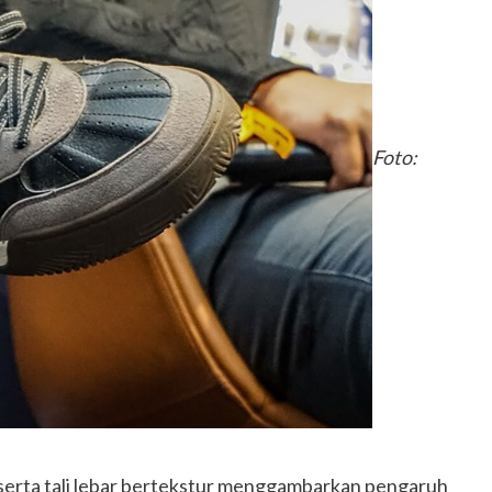
Foto:
 serta tali lebar bertekstur menggambarkan pengaruh