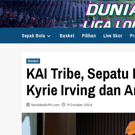
Skip
to
content
Sepak Bola
Basket
Pilihan
Live Skor
Pr
Basket
KAI Tribe, Sepatu 
Kyrie Irving dan A
beritabola99.com
9 October 2024