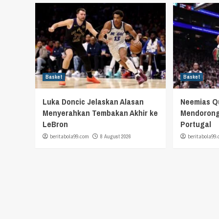
Basket
Basket
Luka Doncic Jelaskan Alasan
Neemias Q
Menyerahkan Tembakan Akhir ke
Mendorong
LeBron
Portugal
beritabola99.com
8 August 2026
beritabola99