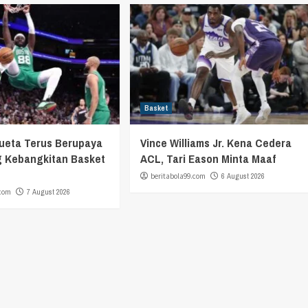
Basket
ueta Terus Berupaya
Vince Williams Jr. Kena Cedera
 Kebangkitan Basket
ACL, Tari Eason Minta Maaf
beritabola99.com
6 August 2026
.com
7 August 2026