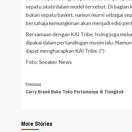
sepatu
skate
dalam model tersebut. Di bagian
bukan sepatu basket, namun murni sebagai sepa
bersahaja kemungkinan akan menjadi edisi per
Bersamaan dengan KAI Tribe, Irving juga melu
dipakai dalam pertandingan musim lalu. Namu
dapat mengharapkan KAI Tribe. (*)
Foto: Sneaker News
Continue
Previous
Curry Brand Buka Toko Pertamanya di Tiongkok
Reading
More Stories