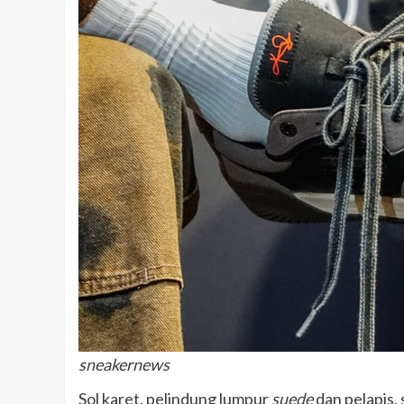
sneakernews
Sol karet, pelindung lumpur
suede
dan pelapis,