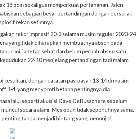
k 18 poin sekaligus memperkuat pertahanan. Jalen
habiskan sebagian besar pertandingan dengan bersorak
splosif rekan setimnya.
akan rekor impresif 20-3 selama musim reguler 2023-24
edera yang tidak diharapkan membuatnya absen pada
ahun ini, ia tetap sehat dan belum pernah absen satu
 kedudukan 22-10 menjelang pertandingan tadi malam
kesulitan, dengan catatan pas-pasan 13-14 di musim
off 1-4, yang menyoroti betapa pentingnya dia.
sa lalu, seperti akuisisi Dave DeBusschere sebelum
 muncul secara alami. Meskipun tidak sepenuhnya sama,
penting tanpa menjadi bintang yang menonjol.