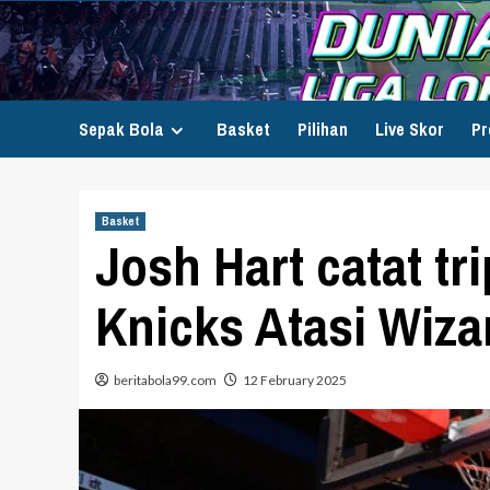
Skip
to
content
Sepak Bola
Basket
Pilihan
Live Skor
Pr
Basket
Josh Hart catat tr
Knicks Atasi Wiza
beritabola99.com
12 February 2025