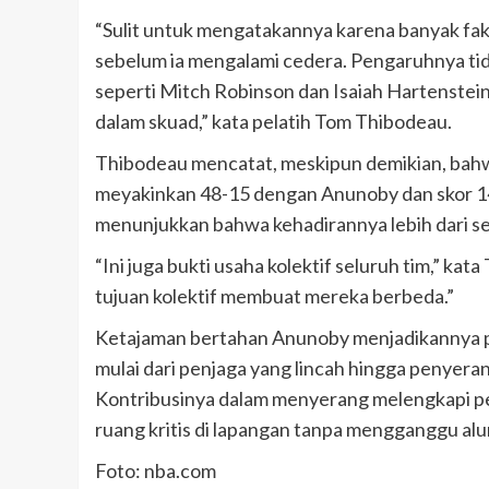
“Sulit untuk mengatakannya karena banyak fakt
sebelum ia mengalami cedera. Pengaruhnya tid
seperti Mitch Robinson dan Isaiah Hartenstei
dalam skuad,” kata pelatih Tom Thibodeau.
Thibodeau mencatat, meskipun demikian, bahwa
meyakinkan 48-15 dengan Anunoby dan skor 
menunjukkan bahwa kehadirannya lebih dari se
“Ini juga bukti usaha kolektif seluruh tim,” k
tujuan kolektif membuat mereka berbeda.”
Ketajaman bertahan Anunoby menjadikannya 
mulai dari penjaga yang lincah hingga penyer
Kontribusinya dalam menyerang melengkapi 
ruang kritis di lapangan tanpa mengganggu alur
Foto: nba.com