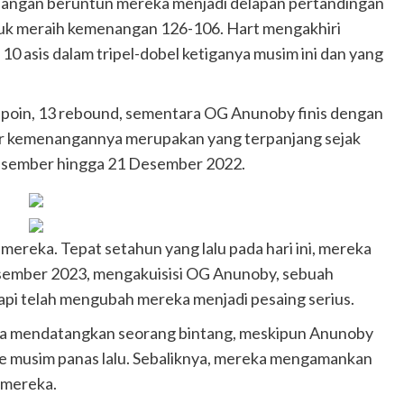
angan beruntun mereka menjadi delapan pertandingan
uk meraih kemenangan 126-106. Hart mengakhiri
10 asis dalam tripel-dobel ketiganya musim ini dan yang
poin, 13 rebound, sementara OG Anunoby finis dengan
kor kemenangannya merupakan yang terpanjang sejak
Desember hingga 21 Desember 2022.
mereka. Tepat setahun yang lalu pada hari ini, mereka
esember 2023, mengakuisisi OG Anunoby, sebuah
api telah mengubah mereka menjadi pesaing serius.
ya mendatangkan seorang bintang, meskipun Anunoby
ise musim panas lalu. Sebaliknya, mereka mengamankan
 mereka.