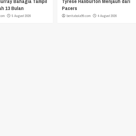
urray Bahagia Tampil
Tyrese Haliburton Menjauh dari
ah 13 Bulan
Pacers
.com
5 August 2026
beritabola99.com
4 August 2026