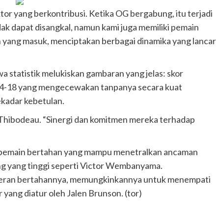
or yang berkontribusi. Ketika OG bergabung, itu terjadi
ak dapat disangkal, namun kami juga memiliki pemain
n yang masuk, menciptakan berbagai dinamika yang lancar
 statistik melukiskan gambaran yang jelas: skor
14-18 yang mengecewakan tanpanya secara kuat
kadar kebetulan.
ata Thibodeau. “Sinergi dan komitmen mereka terhadap
pemain bertahan yang mampu menetralkan ancaman
ang yang tinggi seperti Victor Wembanyama.
peran bertahannya, memungkinkannya untuk menempati
 yang diatur oleh Jalen Brunson. (tor)