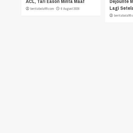
ACL, Tari Eason Minta Maaf
Dejounte M
Lagi Setel
beritabola99.com
6 August 2026
beritabola99